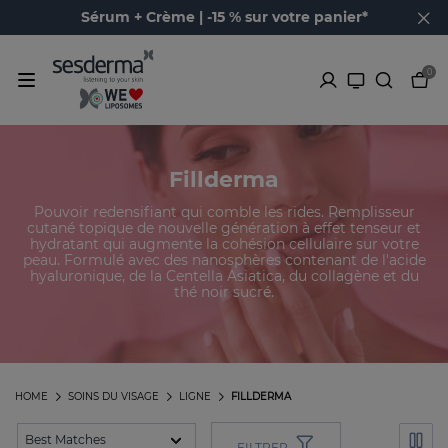
Sérum + Crème | -15 % sur votre panier*
0
Fillderma
Pouvoir redensifiant qui comble les rides. Remplisseur
cutané topique de nouvelle génération à effet tenseur et
hydratant qui augmente la cohésion cellulaire sur votre
peau. Formulé avec des nanosphères contenant de l'acide
hyaluronique, de la Centella Asiatica, du collagène et du
thé noir sucré.
HOME
SOINS DU VISAGE
LIGNE
FILLDERMA
FILTRER