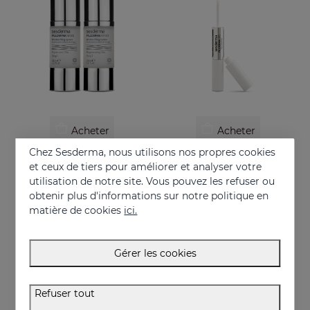
Acheter
Acheter
Chez Sesderma, nous utilisons nos propres cookies
FILLDERMA Nano
FILLDERMA Lips
et ceux de tiers pour améliorer et analyser votre
Système de comblement de rides en deux étapes
Lip volumizer
utilisation de notre site. Vous pouvez les refuser ou
obtenir plus d'informations sur notre politique en
79.95 €
18.95 €
matière de cookies
ici.
Gérer les cookies
Refuser tout