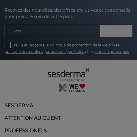
Recevez des nouvelles, des offres exclusives et des conseils
pour prendre soin de votre peau.
E-mail
J'ai lu et j'accepte le
politique de protection de la vie privée
,
politique des cookies
,
conditions générales
et les
conseils juridiques
SESDERMA
ATTENTION AU CLIENT
PROFESSIONELS