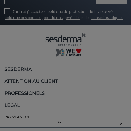
J'ai lu et j'accepte le
politique de protection de la vie privée
,
politique des cookies
,
conditions générales
et les
conseils juridiques
SESDERMA
ATTENTION AU CLIENT
PROFESSIONELS
LEGAL
PAYS/LANGUE