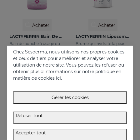
Acheter
Acheter
LACTYFERRIN Bain De Bouche
LACTYFERRIN Liposomal Mist 30ml
Bain de bouche à usage quotidien qui maintient la cavité buccale dans un état optimal.
Brume qui hydrate la peau et la maintient en parfait état
Chez Sesderma, nous utilisons nos propres cookies
15.95 €
26.95 €
et ceux de tiers pour améliorer et analyser votre
utilisation de notre site. Vous pouvez les refuser ou
obtenir plus d'informations sur notre politique en
matière de cookies
ici.
Gérer les cookies
Refuser tout
Accepter tout