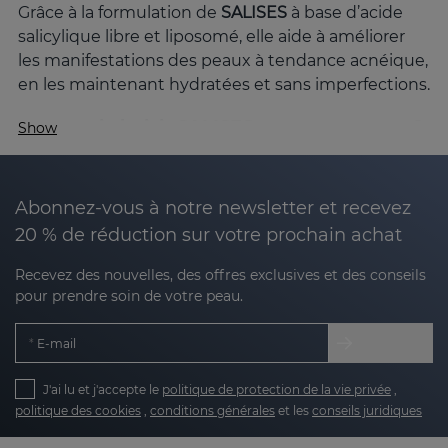
Grâce à la formulation de
SALISES
à base d’acide
salicylique libre et liposomé, elle aide à améliorer
les manifestations des peaux à tendance acnéique,
en les maintenant hydratées et sans imperfections.
Pourquoi choisir SALISES pour votre peau ?
Show
Les peaux sujettes à l’acné
ne sont pas seulement
une préoccupation esthétique ; ces peaux peuvent
présenter des rougeurs, un colmatage des pores,
Abonnez-vous à notre newsletter et recevez
un excès de sébum et des marques visibles. Avec
20 % de réduction sur votre prochain achat
sa technologie de pointe et ses actifs
Recevez des nouvelles, des offres exclusives et des conseils
soigneusement sélectionnés,
SALISES
offre des
pour prendre soin de votre peau.
soins complets pour ce type de peau.
Qu'est-ce qui différencie SALISES des autres
E-mail
lignes ?
La gamme SALISES de Sesderma
J'ai lu et j'accepte le
politique de protection de la vie privée
offre un soin
,
politique des cookies
,
conditions générales
et les
conseils juridiques
complet de toutes les manifestations de la peau
grasse avec tendance acnéique. Grâce à sa formule