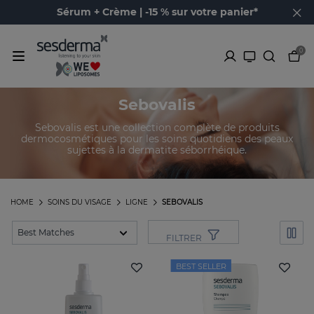
Sérum + Crème | -15 % sur votre panier*
0
Sebovalis
Sebovalis est une collection complète de produits
dermocosmétiques pour les soins quotidiens des peaux
sujettes à la dermatite séborrhéique.
HOME
SOINS DU VISAGE
LIGNE
SEBOVALIS
FILTRER
BEST SELLER