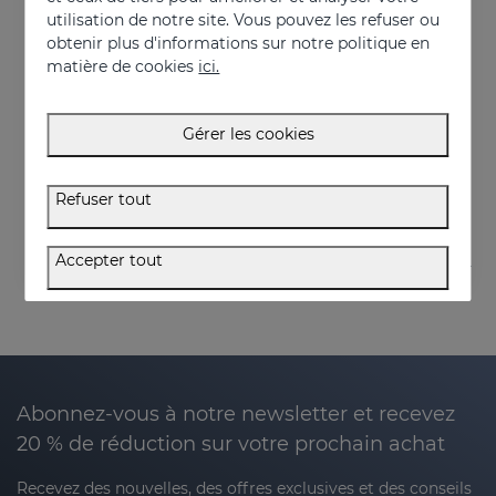
utilisation de notre site. Vous pouvez les refuser ou
obtenir plus d'informations sur notre politique en
matière de cookies
ici.
Acheter
Acheter
SEBOVALIS Crème
SEBOVALIS Gel Facial
Gérer les cookies
Rougeurs et desquamation
Traitement de la séborrhée faciale
26.95 €
26.95 €
Refuser tout
Accepter tout
Abonnez-vous à notre newsletter et recevez
20 % de réduction sur votre prochain achat
Recevez des nouvelles, des offres exclusives et des conseils