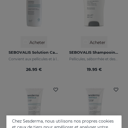
Acheter
Acheter
SEBOVALIS Solution Capillaire
SEBOVALIS Shampooing Traitant
Convient aux pellicules et à la desquamation du cuir chevelu
Pellicules, séborrhée et desquamations du cuir chevelu
26.95 €
19.95 €
Chez Sesderma, nous utilisons nos propres cookies
et ceux de tiers pour améliorer et analyser votre