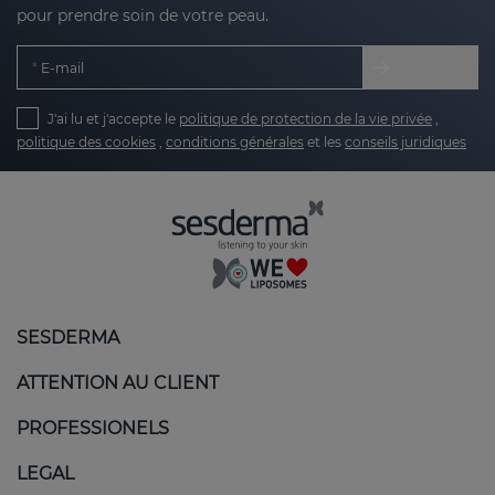
pour prendre soin de votre peau.
E-mail
J'ai lu et j'accepte le
politique de protection de la vie privée
,
politique des cookies
,
conditions générales
et les
conseils juridiques
SESDERMA
ATTENTION AU CLIENT
PROFESSIONELS
LEGAL