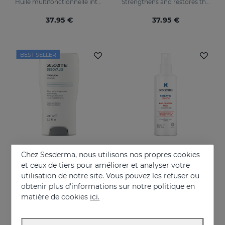
Huile multifonctionnelle intensive
Strengthens and restores the damaged structure of the most fragile and brittle hair while it activates its growth
37.95 €
37.95 €
BEST SELLER
Chez Sesderma, nous utilisons nos propres cookies
Acheter
Acheter
et ceux de tiers pour améliorer et analyser votre
utilisation de notre site. Vous pouvez les refuser ou
SEBOVALIS Shampooing Traitant
SESKAVEL GROWTH Lotion Capillaire Anti-Chute
obtenir plus d'informations sur notre politique en
Pellicules, séborrhée et desquamations du cuir chevelu
Strengthens and restores weaker hair by activating its growth
matière de cookies
ici.
19.95 €
28.95 €