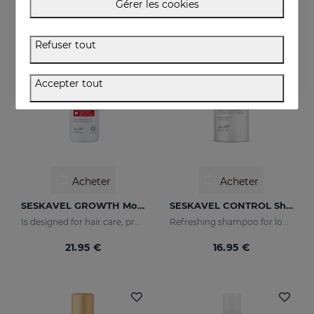
Gérer les cookies
Refuser tout
Accepter tout
Acheter
Acheter
SESKAVEL GROWTH Mousse À La Mûre
SESKAVEL CONTROL Shampooing Antipelliculaire - Sec
Is designed for hair care, prevent and stop hair loss and stimulate growth.
Refreshing shampoo for loose, dandruff-free hair
21.95 €
16.95 €