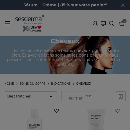
Sérum + Crème | -15 % sur votre panier*
0
Cheveux
Il est essentiel d’avoir de beaux cheveux pour se sentir
bien. Et avec de bons soins et les bons produits, nous
pouvons tous obtenir des cheveux parfaits : sains, forts et
brillants.
HOME
SOINS DU CORPS
INDICATIONS
CHEVEUX
FILTRER