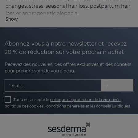
changes, stress, seasonal hair loss, postpartum hair
loss or androgenetic alopecia.
Show
When the follicular cycle is disrupted and the
percentage of hair in the falling phase (telogen)
increases, the hair loses density, thickness and
Abonnez-vous à notre newsletter et recevez
volume.
20 % de réduction sur votre prochain achat
The SESKAVEL Growth line is formulated to help:
Recevez des nouvelles, des offres exclusives et des conseils
pour prendre soin de votre peau.
Strengthen the hair follicle
E-mail
Improve microcirculation in the scalp
J'ai lu et j'accepte le
politique de protection de la vie privée
,
Stimulate hair growth
politique des cookies
,
conditions générales
et les
conseils juridiques
Reduce hair loss
Its formulas incorporate growth factors, caffeine,