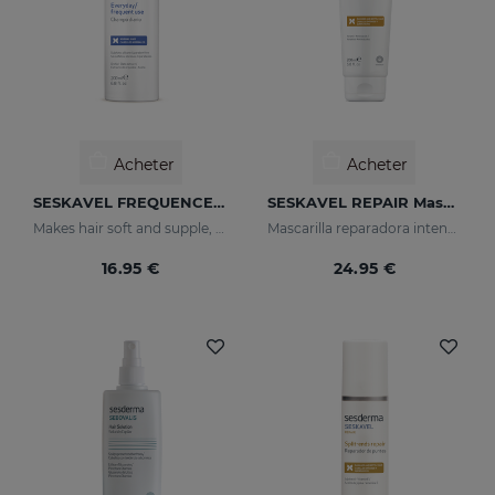
Acheter
Acheter
SESKAVEL FREQUENCE Shampooing Fréquence
SESKAVEL REPAIR Masque Kératine
Makes hair soft and supple, protecting it from oxidative damage and external agents.
Mascarilla reparadora intensiva que reconstruye, nutre el cabello y evita el encrespamiento.
16.95 €
24.95 €