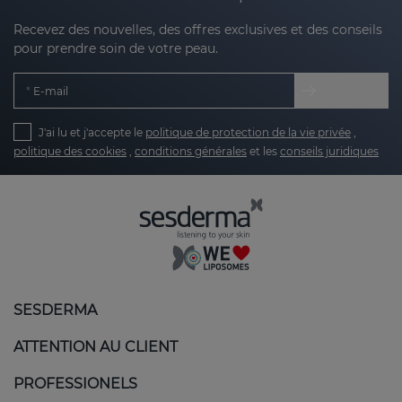
Recevez des nouvelles, des offres exclusives et des conseils
pour prendre soin de votre peau.
E-mail
J'ai lu et j'accepte le
politique de protection de la vie privée
,
politique des cookies
,
conditions générales
et les
conseils juridiques
SESDERMA
ATTENTION AU CLIENT
PROFESSIONELS