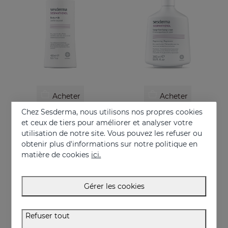
Acheter
Acheter
Chez Sesderma, nous utilisons nos propres cookies
SESPANTHENOL Lait Corporel
SESPANTHENOL Crème Moussante Sans Savon
et ceux de tiers pour améliorer et analyser votre
Lait corporel liposomé qui soulage les démangeaisons et les rougeurs des irritations cutanées
Nettoyant visage et corps pour peaux sensibles ayant subi des agressions.
utilisation de notre site. Vous pouvez les refuser ou
obtenir plus d'informations sur notre politique en
29.95 €
22.95 €
matière de cookies
ici.
Gérer les cookies
Refuser tout