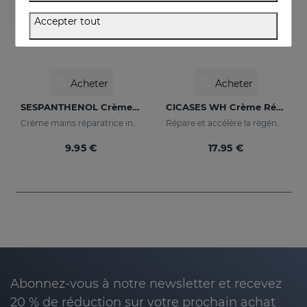
Accepter tout
Acheter
Acheter
SESPANTHENOL Crème Pour Les Mains
CICASES WH Crème Réparatrice
Crème mains réparatrice intensive
Répare et accélère la régénération cutanée
9.95 €
17.95 €
Abonnez-vous à notre newsletter et recevez
20 % de réduction sur votre prochain achat