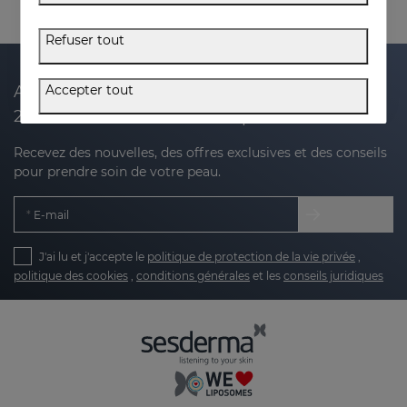
Refuser tout
Accepter tout
Abonnez-vous à notre newsletter et recevez
20 % de réduction sur votre prochain achat
Recevez des nouvelles, des offres exclusives et des conseils
pour prendre soin de votre peau.
E-mail
J'ai lu et j'accepte le
politique de protection de la vie privée
,
politique des cookies
,
conditions générales
et les
conseils juridiques