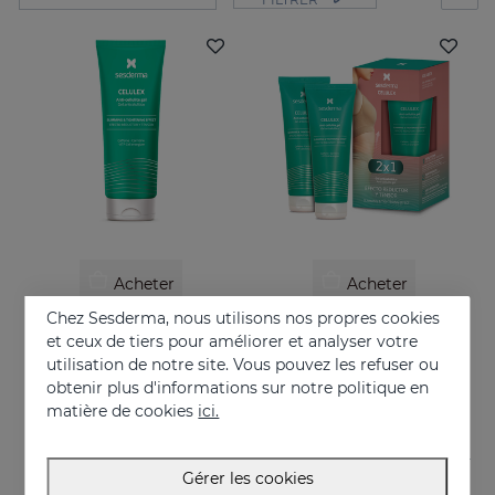
Acheter
Acheter
Chez Sesderma, nous utilisons nos propres cookies
CELULEX Gel Anti-Cellulite
CELULEX Duplo
et ceux de tiers pour améliorer et analyser votre
Gel anticellulite à effet amincissant et raffermissant
Duo amincissant et raffermissant
utilisation de notre site. Vous pouvez les refuser ou
obtenir plus d'informations sur notre politique en
44.95 €
44.95 €
matière de cookies
ici.
Gérer les cookies