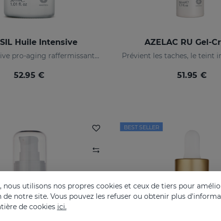
SIL Huile Intensive
AZELAC RU Gel-C
Huile intensive pro-aging raffermissante et réduisant les rides
52.95 €
51.95 €
BEST SELLER
nous utilisons nos propres cookies et ceux de tiers pour amélior
on de notre site. Vous pouvez les refuser ou obtenir plus d'inform
tière de cookies
ici.