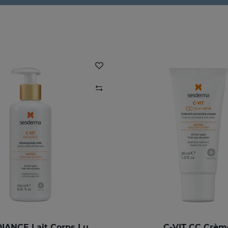
C-VIT RADIANCE Lait Corps Lumineux
C-VIT CC Crèm