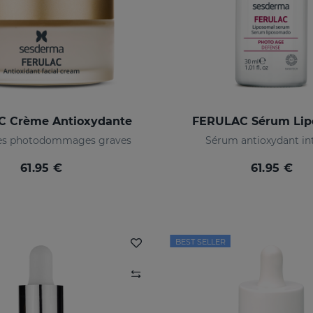
 Crème Antioxydante
FERULAC Sérum Li
les photodommages graves
Sérum antioxydant int
61.95 €
61.95 €
BEST SELLER