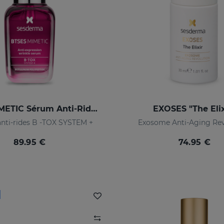
BTSES MIMETIC Sérum Anti-Rides D'expression
EXOSES "The Elix
anti-rides B -TOX SYSTEM +
Exosome Anti-Aging Rev
89.95 €
74.95 €