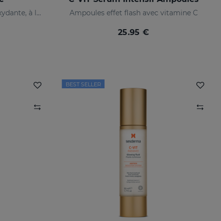
Crème de soin teintée, antioxydante, à la vitamine C et à l'acide hyaluronique
Ampoules effet flash avec vitamine C
25.95 €
BEST SELLER