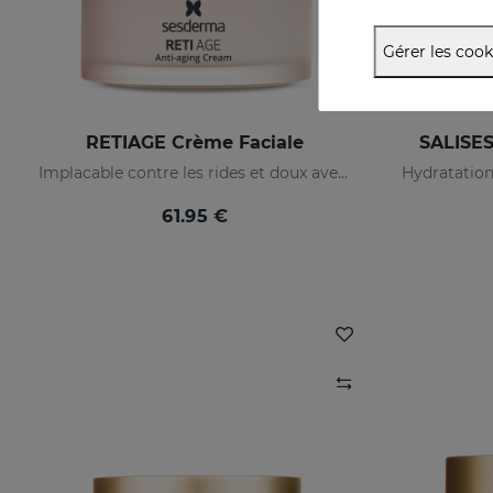
Gérer les cook
RETIAGE Crème Faciale
SALISES
Implacable contre les rides et doux avec votre peau
61.95 €