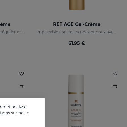
rème
RETIAGE Gel-Crème
Prévient les taches, le teint irrégulier et les rides sur la peau
Implacable contre les rides et doux avec votre peau
61.95 €
er et analyser
ations sur notre