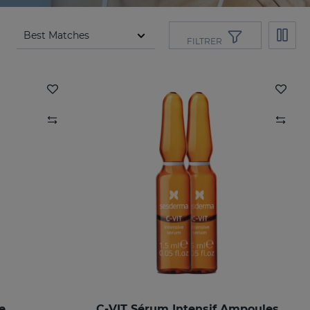
FILTRER
e
C-VIT Sérum Intensif Ampoules