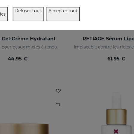
Refuser tout
Accepter tout
ies
 Gel-Crème Hydratant
RETIAGE Sérum Lip
Hydratation pour peaux mixtes à tendance acnéique
44.95 €
61.95 €