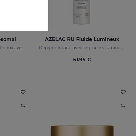
osomal
AZELAC RU Fluide Lumineux
Implacable contre les rides et doux avec votre peau
Dépigmentant, avec pigments lumineux et filtres solaires
51.95 €