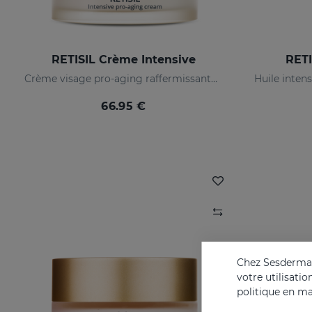
RETISIL Crème Intensive
RETI
Crème visage pro-aging raffermissante et anti-rides
66.95 €
Chez Sesderma, 
votre utilisati
politique en ma