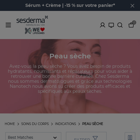
Sérum + Crème | -15 % sur votre panier*
0
Peau sèche
Avez-vous la peau sèche ? Vous avez besoin de produits
hydratants, nourrissants et réparateurs pour vous aider à
retrouver une bonne barrière cutanée. Chez Sesderma
nous sommes dermatologues et grâce aux technologies
Nanotech nous avons su créer des produits efficaces et
spécifiques aux peaux sèches.
HOME
SOINS DU CORPS
INDICATIONS
PEAU SÈCHE
FILTRER