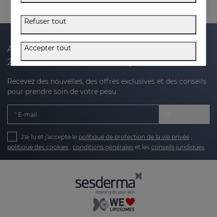
Refuser tout
Accepter tout
Abonnez-vous à notre newsletter et recevez
20 % de réduction sur votre prochain achat
Recevez des nouvelles, des offres exclusives et des conseils
pour prendre soin de votre peau.
E-mail
J'ai lu et j'accepte le
politique de protection de la vie privée
,
politique des cookies
,
conditions générales
et les
conseils juridiques