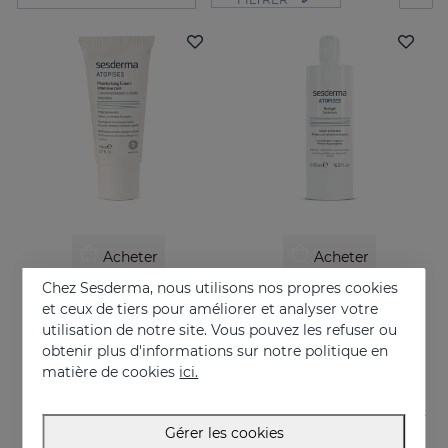
Acheter
Acheter
Chez Sesderma, nous utilisons nos propres cookies
ATOPISES Crème Hydratante Soin Intensif
ATOPISES Gel De Bain
et ceux de tiers pour améliorer et analyser votre
Pour les peaux à tendance topique
Pour les peaux à tendance topique
utilisation de notre site. Vous pouvez les refuser ou
obtenir plus d'informations sur notre politique en
26.95 €
12.95 €
matière de cookies
ici.
Gérer les cookies