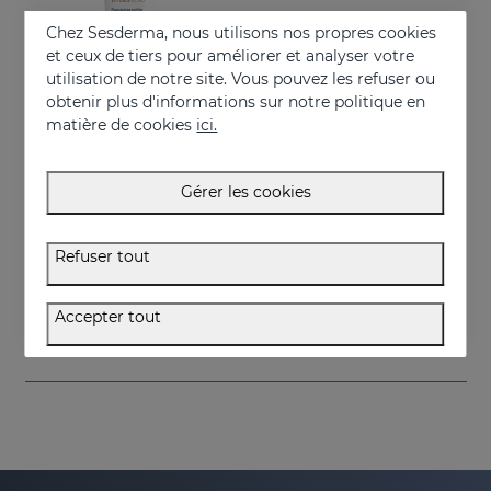
Chez Sesderma, nous utilisons nos propres cookies
et ceux de tiers pour améliorer et analyser votre
utilisation de notre site. Vous pouvez les refuser ou
obtenir plus d'informations sur notre politique en
matière de cookies
ici.
Gérer les cookies
Acheter
VITISES Ecad Gel
Refuser tout
Gel liposomé pour peaux hypopigmentées
57.95 €
Accepter tout