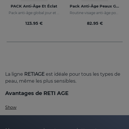
PACK Anti-Âge Et Éclat
Pack Anti-Âge Peaux Grasses
Pack anti-âge global jour et nuit
Routine visage anti-âge pour peaux grasses et mixtes
123.95 €
82.95 €
La ligne
RETIAGE
est idéale pour tous les types de
peau, même les plus sensibles.
Avantages de RETI AGE
Action anti-âge complète :
Show
RETIAGE
a été conçu pour fournir une action anti-
âge complète qui
prévient et corrige les signes du