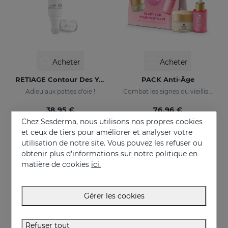
Acheter
Acheter
RETIAGE Contour Des Yeux
PACK Anti-Âge
Adieu aux pattes d'oie !
Combat les signes du vieillissement
38.95 €
76.96 €
Chez Sesderma, nous utilisons nos propres cookies
et ceux de tiers pour améliorer et analyser votre
utilisation de notre site. Vous pouvez les refuser ou
ONLINE EXCLUSIVE
obtenir plus d'informations sur notre politique en
matière de cookies
ici.
Gérer les cookies
Refuser tout