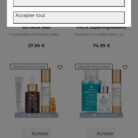
Accepter tout
Acheter
Acheter
RETIAGE Mist
PACK Superingrédients
Implacable contre les rides et doux avec votre peau
Routine complète avec un maximum d'hydratation, d'éclat et d'action anti-âge.
27.95 €
74.95 €
ONLINE EXCLUSIVE
ONLINE EXCLUSIVE
Acheter
Acheter