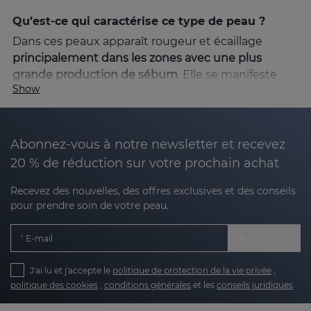
Qu’est-ce qui caractérise ce type de peau ?
Dans ces peaux apparaît rougeur et écaillage
principalement dans les zones avec une plus
grande production de sébum
. Elle se manifeste
Show
généralement par des squames et des
démangeaisons, ce qui peut générer de l'inconfort
et des préoccupations esthétiques. Des facteurs
tels que le stress, les changements climatiques ou
Abonnez-vous à notre newsletter et recevez
les déséquilibres hormonaux peuvent intensifier
20 % de réduction sur votre prochain achat
les symptômes.
Recevez des nouvelles, des offres exclusives et des conseils
La solution : la ligne SEBOVALIS
pour prendre soin de votre peau.
La gamme
SEBOVALIS
de Sesderma est
E-mail
spécifiquement conçue pour répondre aux
besoins des peaux séborrhéiques. Grâce à sa
J'ai lu et j'accepte le
politique de protection de la vie privée
,
formulation avancée, il aide
à réduire la
politique des cookies
,
conditions générales
et les
conseils juridiques
desquamation et à soulager les rougeurs, offrant
un soulagement visible dès les premières