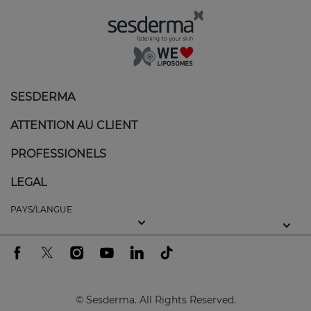
applications.
Avantages de SEBOVALIS :
Régule la production de sébum :
réduit l'excès
SESDERMA
de graisse, aidant à garder la peau équilibrée.
ATTENTION AU CLIENT
Calme et soulage :
minimise les rougeurs et
les démangeaisons, procurant une sensation
PROFESSIONELS
immédiate de confort.
LEGAL
Exfoliation douce :
élimine les squames sans
PAYS/LANGUE
agresser la peau, favorisant une texture plus
uniforme.
Hydratation équilibrée :
nourrit la peau sans
boucher les pores ni augmenter l'huilosité.
© Sesderma. All Rights Reserved.