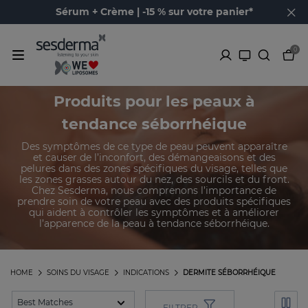
Sérum + Crème | -15 % sur votre panier*
0
Produits pour les peaux à
tendance séborrhéique
Des symptômes de ce type de peau peuvent apparaître
et causer de l’inconfort, des démangeaisons et des
pelures dans des zones spécifiques du visage, telles que
les zones grasses autour du nez, des sourcils et du front.
Chez Sesderma, nous comprenons l’importance de
prendre soin de votre peau avec des produits spécifiques
qui aident à contrôler les symptômes et à améliorer
l’apparence de la peau à tendance séborrhéique.
HOME
SOINS DU VISAGE
INDICATIONS
DERMITE SÉBORRHÉIQUE
FILTRER