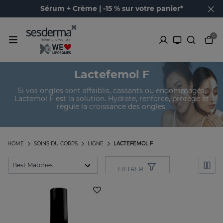
Sérum + Crème | -15 % sur votre panier*
0
Lactefemol F
Si vos ongles sont affaiblis, cassants ou endommagés,
Lactemol F est la solution. Hydrate, renforce, protège et
régule la croissance des ongles.
HOME
SOINS DU CORPS
LIGNE
LACTEFEMOL F
FILTRER