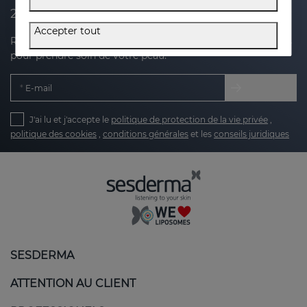
20 % de réduction sur votre prochain achat
Accepter tout
Recevez des nouvelles, des offres exclusives et des conseils
pour prendre soin de votre peau.
E-mail
J'ai lu et j'accepte le
politique de protection de la vie privée
,
politique des cookies
,
conditions générales
et les
conseils juridiques
SESDERMA
ATTENTION AU CLIENT