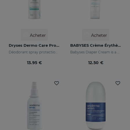
Acheter
Acheter
Dryses Dermo Care Protection
BABYSES Crème Érythème Fessier
Déodorant spray protection 48h.
Babyses Diaper Cream is a water-based paste formulated to protect, relieve and repair possible irritations and redness of the baby's delicate and sensitive skin.
13.95 €
12.50 €