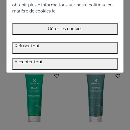
obtenir plus d'informations sur notre politique en
matière de cookies
ici.
Acheter
Acheter
Gérer les cookies
LACTYFERRIN OH Gel Nettoyant Pour Les Mains 80ml
ESTRYSES Creme Anti-Vergetures
LACTYFERRIN OH Gel nettoyant pour les mains
Creme anti vergetures. Previent et réduit la formation de vergetures. Augmente l'élasticité et la souplesse de la peau. Raffermissant.
Refuser tout
5.95 €
34.95 €
Accepter tout