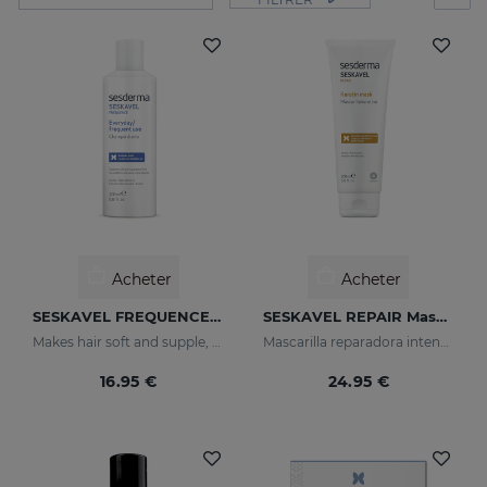
Acheter
Acheter
SESKAVEL FREQUENCE Shampooing Fréquence
SESKAVEL REPAIR Masque Kératine
Makes hair soft and supple, protecting it from oxidative damage and external agents.
Mascarilla reparadora intensiva que reconstruye, nutre el cabello y evita el encrespamiento.
16.95 €
24.95 €