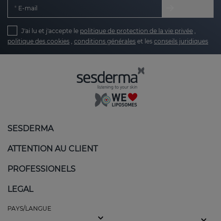
E-mail
J'ai lu et j'accepte le
politique de protection de la vie privée
,
politique des cookies
,
conditions générales
et les
conseils juridiques
SESDERMA
ATTENTION AU CLIENT
PROFESSIONELS
LEGAL
PAYS/LANGUE