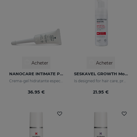
Acheter
Acheter
NANOCARE INTIMATE PERFECT CARE8*5ML
SESKAVEL GROWTH Mousse À La Mûre
Crema-gel hidratante especialmente indicado para la sequedad vaginal
Is designed for hair care, prevent and stop hair loss and stimulate growth.
36.95 €
21.95 €