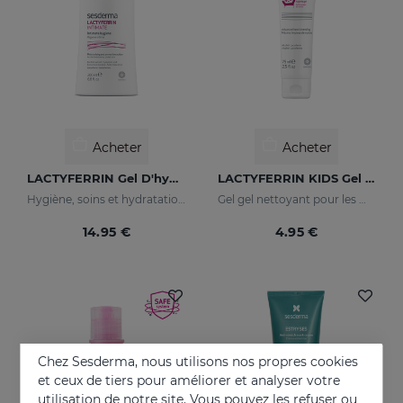
Acheter
Acheter
LACTYFERRIN Gel D'hygiène Intime 200 Ml
LACTYFERRIN KIDS Gel Nettoyant Des Mains 75ml
Hygiène, soins et hydratation maximum
Gel gel nettoyant pour les mains pour les mains pour enfants
14.95 €
4.95 €
Chez Sesderma, nous utilisons nos propres cookies
et ceux de tiers pour améliorer et analyser votre
utilisation de notre site. Vous pouvez les refuser ou