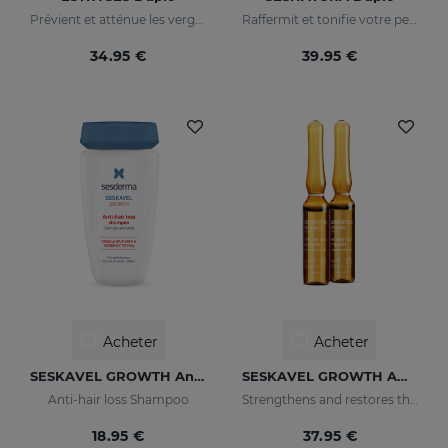
Prévient et atténue les vergetures
Raffermit et tonifie votre peau
34.95 €
39.95 €
Acheter
Acheter
SESKAVEL GROWTH Anti-Hair Loss Shampoo
SESKAVEL GROWTH Ampoules Anti-Chute
Anti-hair loss Shampoo
Strengthens and restores the damaged structure of the most fragile and brittle hair while it activates its growth
18.95 €
37.95 €