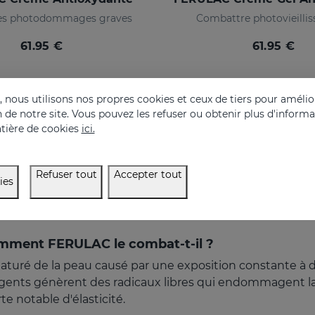
les photodommages graves
Combattre photovieilli
61.95 €
61.95 €
nous utilisons nos propres cookies et ceux de tiers pour amélior
on de notre site. Vous pouvez les refuser ou obtenir plus d'inform
tière de cookies
ici.
Refuser tout
Accepter tout
ies
comment FERULAC le combat-t-il ?
aturé de la peau causé par une exposition constante à d
Ces agents génèrent des radicaux libres qui endommagent l
e notable d'élasticité.