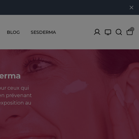
0
BLOG
SESDERMA
derma
our ceux qui
 en prévenant
exposition au