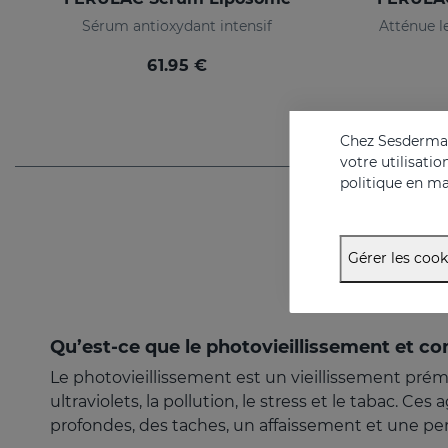
Sérum antioxydant intensif
Atténue 
61.95 €
Chez Sesderma, 
votre utilisati
politique en ma
Gérer les cook
Qu’est-ce que le photovieillissement et 
Le photovieillissement est un vieillissement prém
ultraviolets, la pollution, le stress et le tabac. 
profondes, des taches, un affaissement et une pert