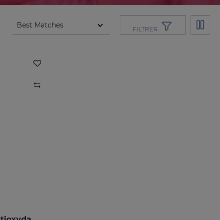
FILTRER
FERULAC Crème-Gel Antioxydante