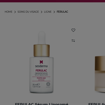
HOME
SOINS DU VISAGE
LIGNE
FERULAC
FERULAC Sérum Liposomé
FERULAC