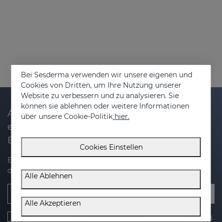
Bei Sesderma verwenden wir unsere eigenen und
Cookies von Dritten, um Ihre Nutzung unserer
Website zu verbessern und zu analysieren. Sie
können sie ablehnen oder weitere Informationen
Abonnieren Sie unseren Newsletter und
über unsere Cookie-Politik
hier.
erhalten Sie 20% Rabatt auf Ihren nächsten
Einkauf
Cookies Einstellen
Erhalten Sie Neuigkeiten, exklusive Angebote und Tipps für
die Pflege Ihrer Haut.
Alle Ablehnen
E-Mail Addresse
Alle Akzeptieren
Ich habe gelesen und akzeptiere die
datenschutzbestimmungen