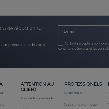
0 % de réduction sur
E-mail
J'ai lu et j'accepte le
politique 
 pour prendre soin de votre
conditions générales
et les
conseils
A
ATTENTION AU
PROFESSIONELS
CLIENT
ous
Sesderma TV
Annuler la commande
rano
Je suis une pharmacie