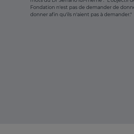
mots du Dr Serrano lui-même : "L'objectif d
Fondation n'est pas de demander de donne
donner afin qu'ils n'aient pas à demander."