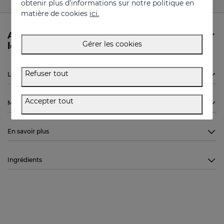
obtenir plus d'informations sur notre politique en
matière de cookies
ici.
Avez-vous besoin de plus d’informations sur
Gérer les cookies
le MELATONIN 15x20ml de Sesderma?
Refuser tout
Le MELATONIN 15x20ml de Sesderma est-il indiqué pour moi?
Accepter tout
Mode d'emploi
En savoir plus
Ingrédients