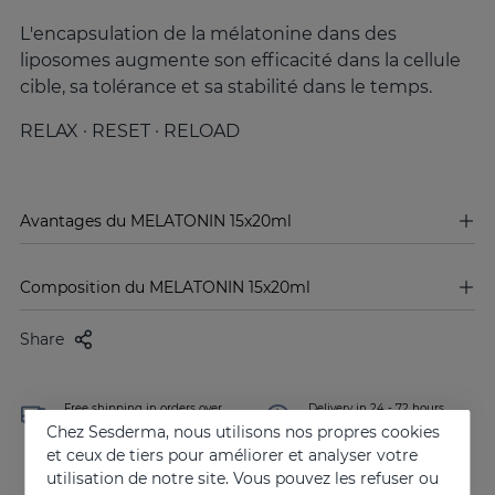
L'encapsulation de la mélatonine dans des
liposomes augmente son efficacité dans la cellule
cible, sa tolérance et sa stabilité dans le temps.
RELAX · RESET · RELOAD
Avantages du MELATONIN 15x20ml
Composition du MELATONIN 15x20ml
Share
Free shipping in orders over
Delivery in 24 - 72 hours
100 €
(working days)
Chez Sesderma, nous utilisons nos propres cookies
et ceux de tiers pour améliorer et analyser votre
utilisation de notre site. Vous pouvez les refuser ou