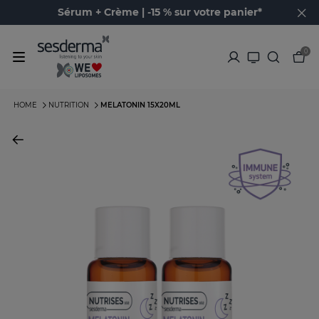
Sérum + Crème | -15 % sur votre panier*
0
HOME
NUTRITION
MELATONIN 15X20ML