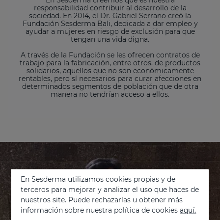
responsabilidad contribuir al desarrollo de la
sociedad. En 2014, el Dr. Gabriel Serrano creó la
Fundación Sesderma Bali, dedicada a dar empleo y
ayudar a mujeres en riesgo de exclusión para que
tengan una vida digna.
A través de la Fundación se les ofrecen contratos de
trabajo para la fabricación, entre otros, de productos
solidarios, aquellos que no son económicamente
rentables, pero sí necesarios para curar afecciones en
determinados segmentos de población que de otra
manera no tendrían acceso a ellos.
En Sesderma utilizamos cookies propias y de
terceros para mejorar y analizar el uso que haces de
nuestros site. Puede rechazarlas u obtener más
información sobre nuestra política de cookies
aquí.