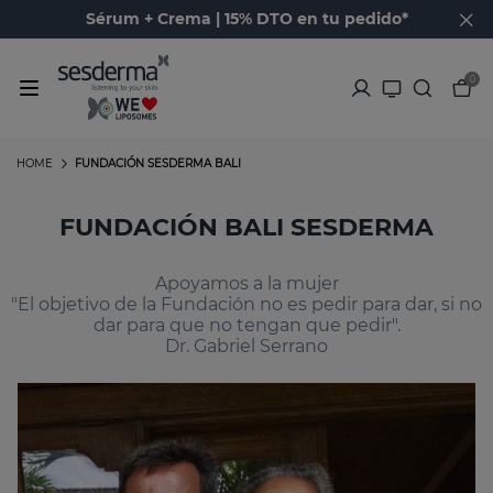
Sérum + Crema | 15% DTO en tu pedido*
0
HOME
FUNDACIÓN SESDERMA BALI
FUNDACIÓN BALI SESDERMA
Apoyamos a la mujer
"El objetivo de la Fundación no es pedir para dar, si no
dar para que no tengan que pedir".
Dr. Gabriel Serrano