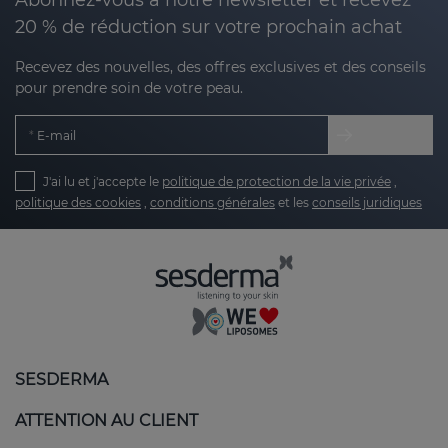
20 % de réduction sur votre prochain achat
Recevez des nouvelles, des offres exclusives et des conseils
pour prendre soin de votre peau.
E-mail
J'ai lu et j'accepte le
politique de protection de la vie privée
,
politique des cookies
,
conditions générales
et les
conseils juridiques
SESDERMA
ATTENTION AU CLIENT