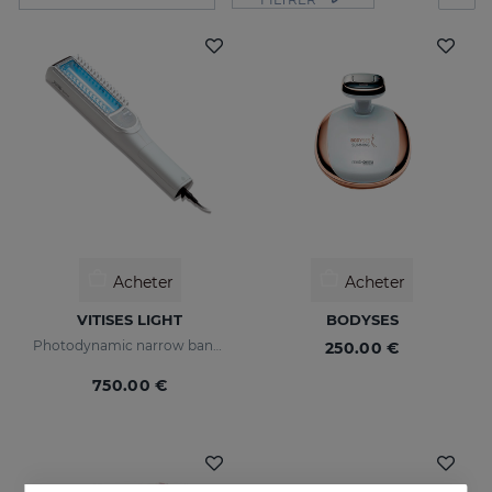
Acheter
Acheter
VITISES LIGHT
BODYSES
Photodynamic narrow bandwidth therapy device
250.00 €
750.00 €