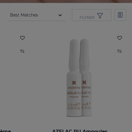
FILTRER
rème
AZELAC RU Ampoules