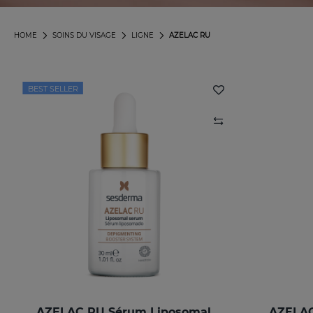
HOME
SOINS DU VISAGE
LIGNE
AZELAC RU
BEST SELLER
AZELAC RU Sérum Liposomal
AZELAC