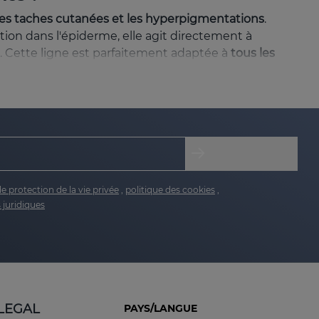
les taches cutanées et les hyperpigmentations
.
tion dans l'épiderme, elle agit directement à
s. Cette ligne est parfaitement adaptée à
tous les
n antioxydante
, devenant ainsi une solution
e nous avons également trouvé des facteurs
de protection de la vie privée
,
politique des cookies
,
lus fréquents, on trouve :
 juridiques
 soleil, comme le visage. Elle est fréquente chez
s, telles que l'acné ou les brûlures.
LEGAL
PAYS/LANGUE