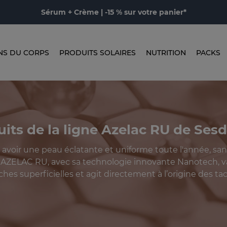
Sérum + Crème | -15 % sur votre panier*
NS DU CORPS
PRODUITS SOLAIRES
NUTRITION
PACKS
its de la ligne Azelac RU de Ses
 avoir une peau éclatante et uniforme toute l'année, san
 AZELAC RU, avec sa technologie innovante Nanotech, v
hes superficielles et agit directement à l’origine des ta