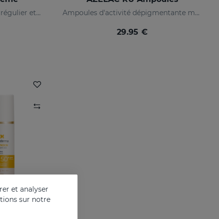
Prévient les taches, le teint irrégulier et les rides sur la peau
Ampoules d'activité dépigmentante maximale
29.95 €
er et analyser
ations sur notre