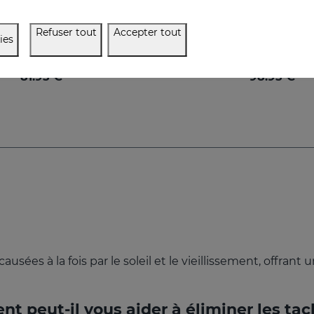
 Lumière Sur Ta Peau
PACK Adieu Les T
Refuser tout
Accepter tout
ies
Récupère la luminosité et réduit les taches de la peau
81.95 €
98.95 €
causées à la fois par le soleil et le vieillissement, offr
 peut-il vous aider à éliminer les tac