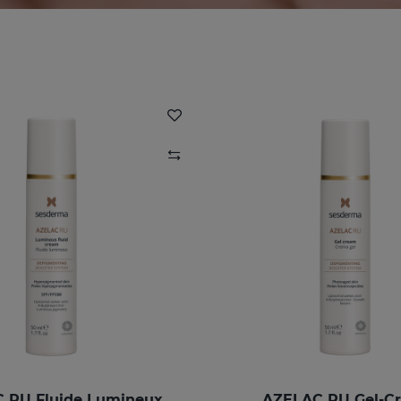
 RU Fluide Lumineux
AZELAC RU Gel-C