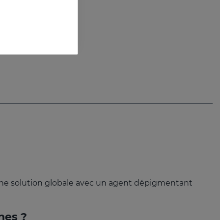
aches
Routine anti-taches avec protection solaire
ant une solution globale avec un agent dépigmentant
hes ?