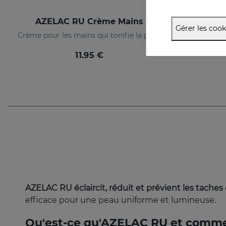
AZELAC RU Crème Mains
PACK La
Gérer les cook
Crème pour les mains qui tonifie la peau
11.95 €
AZELAC RU éclaircit, réduit et prévient les taches
efficace pour une peau uniforme et lumineuse.
Qu'est-ce qu'AZELAC RU et comment