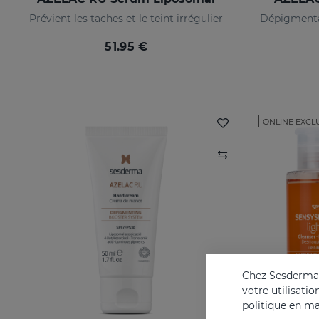
Prévient les taches et le teint irrégulier
51.95 €
ONLINE EXCL
Chez Sesderma, 
votre utilisati
politique en ma