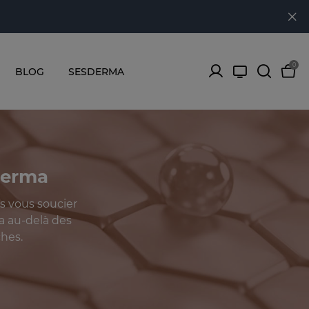
0
BLOG
SESDERMA
derma
s vous soucier
a au-delà des
ches.