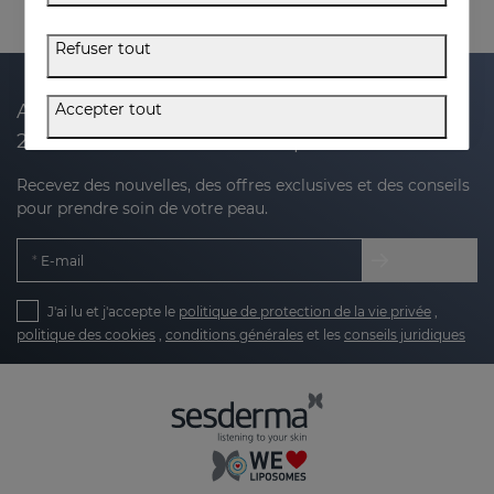
Refuser tout
Accepter tout
Abonnez-vous à notre newsletter et recevez
20 % de réduction sur votre prochain achat
Recevez des nouvelles, des offres exclusives et des conseils
pour prendre soin de votre peau.
E-mail
J'ai lu et j'accepte le
politique de protection de la vie privée
,
politique des cookies
,
conditions générales
et les
conseils juridiques