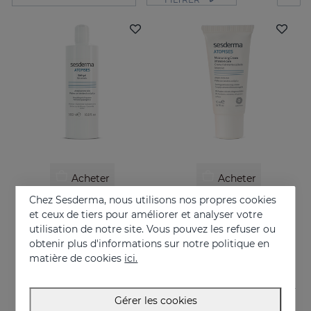
Acheter
Acheter
Chez Sesderma, nous utilisons nos propres cookies
ATOPISES Gel De Bain
ATOPISES Crème Hydratante Soin Intensif
et ceux de tiers pour améliorer et analyser votre
Pour les peaux à tendance topique
Pour les peaux à tendance topique
utilisation de notre site. Vous pouvez les refuser ou
obtenir plus d'informations sur notre politique en
12.95 €
26.95 €
matière de cookies
ici.
Gérer les cookies