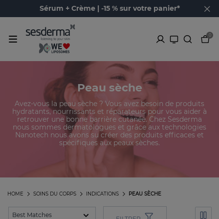
Sérum + Crème | -15 % sur votre panier*
0
Peau sèche
Avez-vous la peau sèche ? Vous avez besoin de produits
hydratants, nourrissants et réparateurs pour vous aider à
retrouver une bonne barrière cutanée. Chez Sesderma
nous sommes dermatologues et grâce aux technologies
Nanotech nous avons su créer des produits efficaces et
spécifiques aux peaux sèches.
HOME
SOINS DU CORPS
INDICATIONS
PEAU SÈCHE
FILTRER