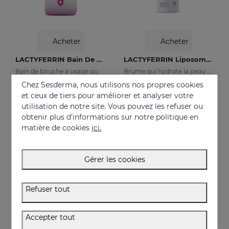
Acheter
Acheter
LACTYFERRIN Bain De Bouche
LACTYFERRIN Liposomal Mist 100ml
Bain de bouche à usage quotidien qui maintient la cavité buccale dans un état optimal.
Brume qui hydrate la peau et la maintient en parfait état.
Chez Sesderma, nous utilisons nos propres cookies
15.95 €
41.95 €
et ceux de tiers pour améliorer et analyser votre
utilisation de notre site. Vous pouvez les refuser ou
obtenir plus d'informations sur notre politique en
matière de cookies
ici.
Gérer les cookies
Refuser tout
Accepter tout