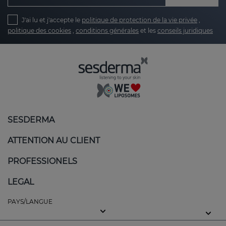
J'ai lu et j'accepte le
politique de protection de la vie privée
,
politique des cookies
,
conditions générales
et les
conseils juridiques
SESDERMA
ATTENTION AU CLIENT
PROFESSIONELS
LEGAL
PAYS/LANGUE