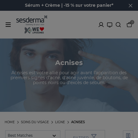
Sérum + Crème | -15 % sur votre panier*
0
Acnises
Acnises est votre allié pour agir avant l’apparition des
premiers signes d’acné, d'acné juvénile, de boutons, de
points noirs ou d'excès de sébum.
HOME
SOINS DU VISAGE
LIGNE
ACNISES
FILTRER