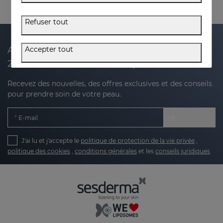
Refuser tout
Accepter tout
Abonnez-vous à notre newsletter et recevez
20 % de réduction sur votre prochain achat
Recevez des nouvelles, des offres exclusives et des conseils
pour prendre soin de votre peau.
E-mail
J'ai lu et j'accepte le
politique de protection de la vie privée
,
politique des cookies
,
conditions générales
et les
conseils juridiques