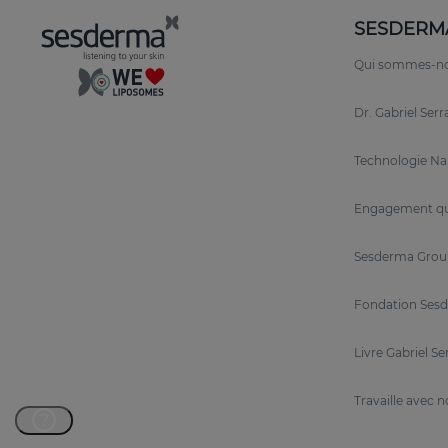
SESDERM
Le pouvoir des rétinoïdes encapsulés dan
Qui sommes-n
L’association de trois rétinoïdes à libération prol
plus complets.
Cette triple action permet une libé
Dr. Gabriel Ser
Rétinol :
offre une action continue.
Technologie N
Rétinaldéhyde :
a une action immédiate.
Engagement qu
Rétinyle :
fournit une action retardée et à lo
Sesderma Grou
La formulation liposomale de ces rétinoïdes assu
Fondation Sesd
et se libèrent progressivement pour minimiser l'i
Livre Gabriel Se
Travaille avec 
Ingrédients sélectionnés pour maximiser 
?
En plus du
3-Retinol System, RETIAGE
est enrichi