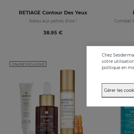
RETIAGE Contour Des Yeux
Adieu aux pattes d'oie !
Combat le
38.95 €
Chez Sesderma, 
votre utilisati
ONLINE EXCLUSIVE
ONLINE EXCL
politique en ma
Gérer les cook