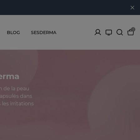
0
BLOG
SESDERMA
derma
n de la peau
ncapsulés dans
es irritations