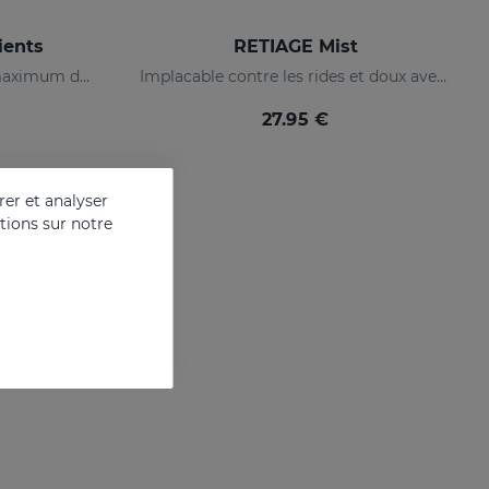
ients
RETIAGE Mist
Routine complète avec un maximum d'hydratation, d'éclat et d'action anti-âge.
Implacable contre les rides et doux avec votre peau
27.95 €
er et analyser
ations sur notre