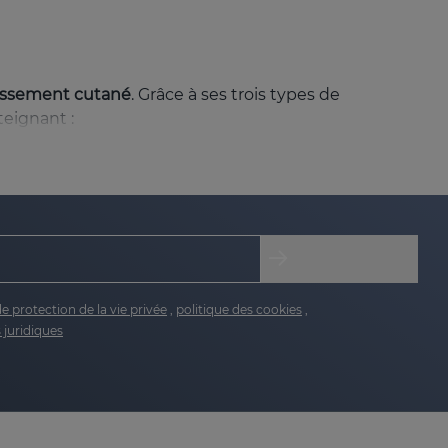
llissement cutané
. Grâce à ses trois types de
teignant :
et profondes, améliorant ainsi la texture de la
damentaux pour la fermeté et l'élasticité de la
le, laissant la peau douce et souple, avec une
de protection de la vie privée
,
politique des cookies
,
 juridiques
nnant à la peau son éclat naturel.