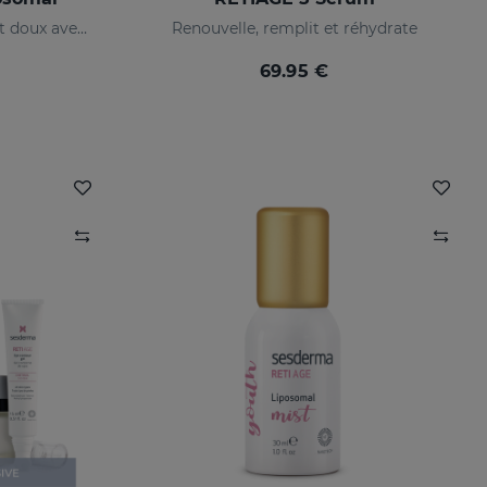
Implacable contre les rides et doux avec votre peau
Renouvelle, remplit et réhydrate
69.95 €