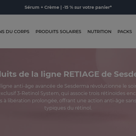
Sérum + Crème | -15 % sur votre panier*
NS DU CORPS
PRODUITS SOLAIRES
NUTRITION
PACKS
uits de la ligne RETIAGE de Ses
 ligne anti-âge avancée de Sesderma révolutionne le soi
xclusif 3-Retinol System, qui associe trois rétinoïdes e
 à libération prolongée, offrant une action anti-âge sans l
typiques du rétinol.