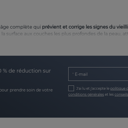
i-âge complète qui
prévient et corrige les signes du viei
 la surface aux couches les plus profondes de la peau, at
 régulière de RETIAGE diminue l’apparence des rides fines 
0 % de réduction sur
thèse du collagène et de l'élastine, deux composants fon
E-mail
 avec l'acide hyaluronique renforce l'hydratation naturel
J'ai lu et j'accepte le
politique 
 pour prendre soin de votre
conditions générales
et les
conseils
réduire les taches et améliore l'uniformité des tons, redo