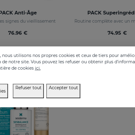
PACK Anti-Âge
PACK Superingréd
s signes du vieillissement
76.96 €
74.95 €
nous utilisons nos propres cookies et ceux de tiers pour amélior
on de notre site. Vous pouvez les refuser ou obtenir plus d'inform
USIVE
tière de cookies
ici.
Refuser tout
Accepter tout
ies