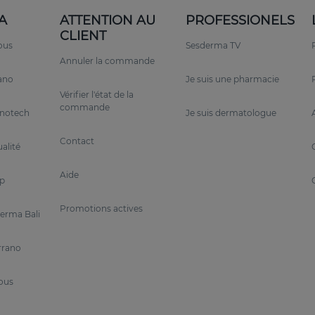
A
ATTENTION AU
PROFESSIONELS
s des liposomes
CLIENT
ous
Sesderma TV
ongée
(rétinaldéhyde, rétinol et propionate de rétinyle)
fai
Annuler la commande
ration progressive des principes actifs
, optimisant les r
rano
Je suis une pharmacie
Vérifier l'état de la
commande
anotech
Je suis dermatologue
Contact
alité
ng terme.
Aide
p
Promotions actives
re que
les principes actifs pénètrent profondément
, att
erma Bali
nconfort et augmenter la tolérance.
rrano
nous
le rajeunissement
d'ingrédients actifs de pointe qui améliorent son efficac