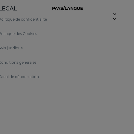
LEGAL
PAYS/LANGUE
Politique de confidentialité
t de
RETIAGE
l’un des traitements anti-âge les
ésultats sans attaquer la peau.
Politique des Cookies
Avis juridique
Conditions générales
Canal de dénonciation
eignent les couches plus profondes de l'épiderme
ité et offrent une expérience sensorielle unique :