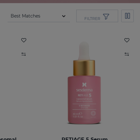
FILTRER
osomal
RETIAGE 5 Serum