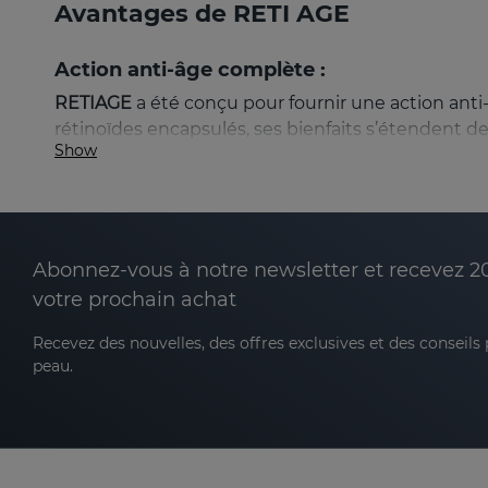
Avantages de RETI AGE
Action anti-âge complète :
RETIAGE
a été conçu pour fournir une action ant
rétinoïdes encapsulés, ses bienfaits s’étendent de
Show
Réduction des rides et ridules :
l’utilisation
peau.
Abonnez-vous à notre newsletter et recevez 2
Augmentation de la fermeté :
stimule la syn
peau.
votre prochain achat
Hydratation intensive et durable :
la synergie
Recevez des nouvelles, des offres exclusives et des conseils
sensation de confort prolongé.
peau.
Unification du teint et la luminosité :
aide à 
Caractéristiques de RETIAGE