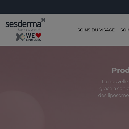
SOINS DU VISAGE
SOI
Prod
La nouvelle
grâce à son e
des liposomes