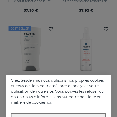
Huile multifonctionnelle intensive
Strengthens and restores the damaged structure of the most fragile and brittle hair while it activates its growth
37.95 €
37.95 €
BEST SELLER
Chez Sesderma, nous utilisons nos propres cookies
Acheter
Acheter
et ceux de tiers pour améliorer et analyser votre
utilisation de notre site. Vous pouvez les refuser ou
SEBOVALIS Shampooing Traitant
SESKAVEL GROWTH Lotion Capillaire Anti-Chute
obtenir plus d'informations sur notre politique en
Pellicules, séborrhée et desquamations du cuir chevelu
Strengthens and restores weaker hair by activating its growth
matière de cookies
ici.
19.95 €
28.95 €