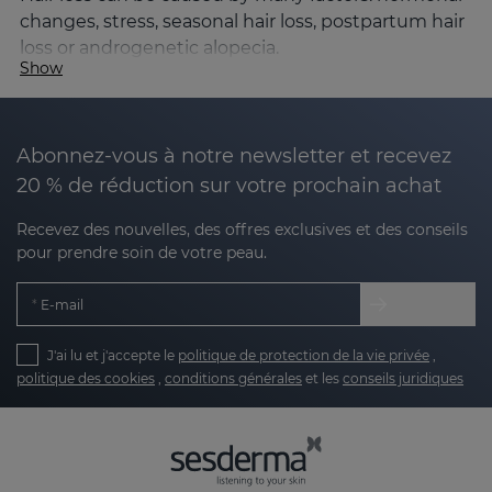
changes, stress, seasonal hair loss, postpartum hair
loss or androgenetic alopecia.
Show
When the follicular cycle is disrupted and the
percentage of hair in the falling phase (telogen)
increases, the hair loses density, thickness and
Abonnez-vous à notre newsletter et recevez
volume.
20 % de réduction sur votre prochain achat
The SESKAVEL Growth line is formulated to help:
Recevez des nouvelles, des offres exclusives et des conseils
pour prendre soin de votre peau.
Strengthen the hair follicle
E-mail
Improve microcirculation in the scalp
J'ai lu et j'accepte le
politique de protection de la vie privée
,
Stimulate hair growth
politique des cookies
,
conditions générales
et les
conseils juridiques
Reduce hair loss
Its formulas incorporate growth factors, caffeine,