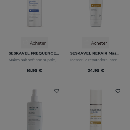
Acheter
Acheter
SESKAVEL FREQUENCE Shampooing Fréquence
SESKAVEL REPAIR Masque Kératine
Makes hair soft and supple, protecting it from oxidative damage and external agents.
Mascarilla reparadora intensiva que reconstruye, nutre el cabello y evita el encrespamiento.
16.95 €
24.95 €