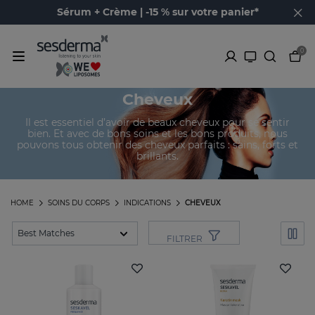
Sérum + Crème | -15 % sur votre panier*
0
Cheveux
Il est essentiel d’avoir de beaux cheveux pour se sentir
bien. Et avec de bons soins et les bons produits, nous
pouvons tous obtenir des cheveux parfaits : sains, forts et
brillants.
HOME
SOINS DU CORPS
INDICATIONS
CHEVEUX
FILTRER