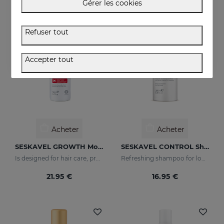
Gérer les cookies
Refuser tout
Accepter tout
Acheter
Acheter
SESKAVEL GROWTH Mousse À La Mûre
SESKAVEL CONTROL Shampooing Antipelliculaire - Sec
Is designed for hair care, prevent and stop hair loss and stimulate growth.
Refreshing shampoo for loose, dandruff-free hair
21.95 €
16.95 €