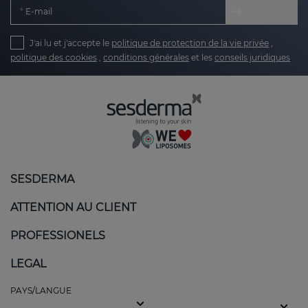
E-mail
J'ai lu et j'accepte le
politique de protection de la vie privée
,
politique des cookies
,
conditions générales
et les
conseils juridiques
SESDERMA
ATTENTION AU CLIENT
PROFESSIONELS
LEGAL
PAYS/LANGUE