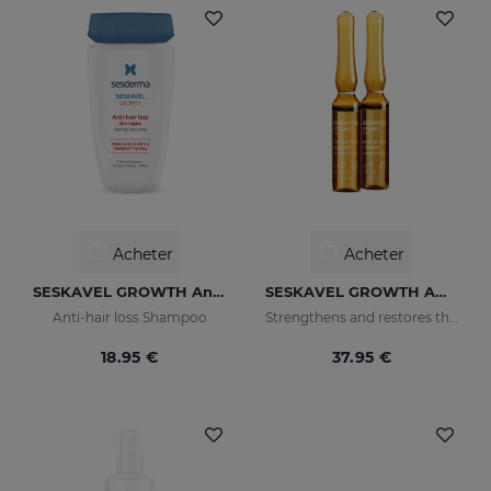
Acheter
Acheter
SESKAVEL GROWTH Anti-Hair Loss Shampoo
SESKAVEL GROWTH Ampoules Anti-Chute
Anti-hair loss Shampoo
Strengthens and restores the damaged structure of the most fragile and brittle hair while it activates its growth
18.95 €
37.95 €