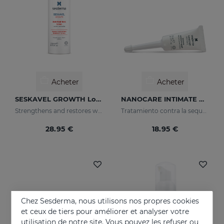
Acheter
Acheter
SESKAVEL GROWTH Lotion Capillaire Anti-Chute
NANOCARE INTIMATE Hidratante Intimo
Strengthens and restores weaker hair by activating its growth
Tratamiento contra la sequedad vaginal. Humecta y lubrica de forma inmediata y duradera.
28.95 €
18.95 €
Chez Sesderma, nous utilisons nos propres cookies
et ceux de tiers pour améliorer et analyser votre
utilisation de notre site. Vous pouvez les refuser ou