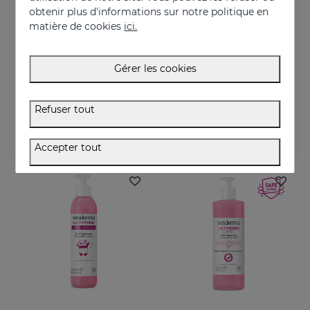
obtenir plus d'informations sur notre politique en
matière de cookies
ici.
Acheter
Acheter
Gérer les cookies
NANOCARE INTIMATE PERFECT CARE8*5ML
SESKAVEL GROWTH Mousse À La Mûre
Crema-gel hidratante especialmente indicado para la sequedad vaginal
Is designed for hair care, prevent and stop hair loss and stimulate growth.
Refuser tout
36.95 €
21.95 €
Accepter tout