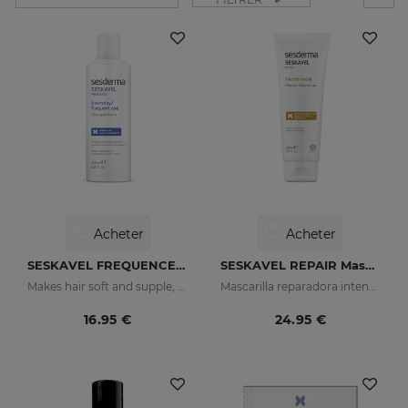
Acheter
Acheter
SESKAVEL FREQUENCE Shampooing Fréquence
SESKAVEL REPAIR Masque Kératine
Makes hair soft and supple, protecting it from oxidative damage and external agents.
Mascarilla reparadora intensiva que reconstruye, nutre el cabello y evita el encrespamiento.
16.95 €
24.95 €