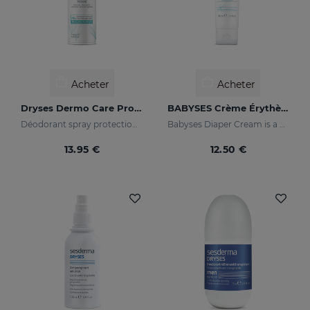
Acheter
Acheter
Dryses Dermo Care Protection
BABYSES Crème Érythème Fessier
Déodorant spray protection 48h.
Babyses Diaper Cream is a water-based paste formulated to protect, relieve and repair possible irritations and redness of the baby's delicate and sensitive skin.
13.95 €
12.50 €