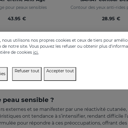
ge pour peaux sensibles
43.95 €
28.95 €
nous utilisons nos propres cookies et ceux de tiers pour amélior
on de notre site. Vous pouvez les refuser ou obtenir plus d'inform
tière de cookies
ici.
Refuser tout
Accepter tout
ies
 peau sensible ?
rs externes et se manifester par une réactivité cutanée,
téristiques ont tendance à s’intensifier, rendant difficile 
mulée pour répondre à ces préoccupations, offrant des 