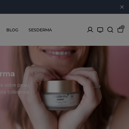
0
BLOG
SESDERMA
erma
à votre peau,
ute tolérance,