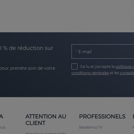
logie avancée d'encapsulation dans des
sensisomes
, gl
eau sans causer d'irritation. Grâce à cette technologie, 
tant les bienfaits supplémentaires de la glycérine, tels
ux sensibles
0 % de réduction sur
ison exclusive d’actifs
, soigneusement sélectionnés pou
E-mail
J'ai lu et j'accepte le
politique 
 pour prendre soin de votre
conditions générales
et les
conseils
 sous le nom de "biorethinoïde", qui combat les rides et 
bles.
robiote cutané et à renforcer la barrière cutanée.
à restaurer la barrière lipidique, elles améliorent la fonct
A
ATTENTION AU
PROFESSIONELS
parfaites pour soulager les rougeurs des peaux les plus d
CLIENT
ous
Sesderma TV
Annuler la commande