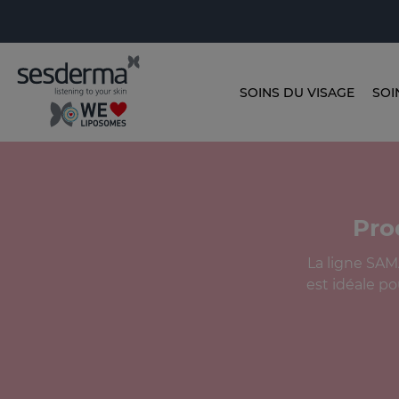
SOINS DU VISAGE
SOI
Pro
La ligne SAM
est idéale po