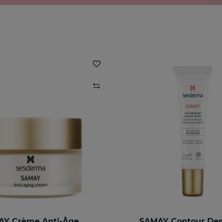
Y Crème Anti-Âge
SAMAY Contour Des