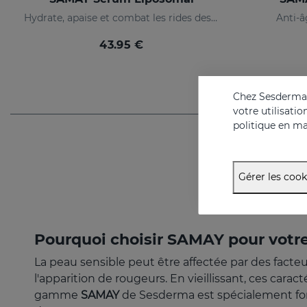
Hydrate, apaise et combat les rides des peaux sensibles
Anti-â
43.95 €
Chez Sesderma, 
votre utilisati
politique en ma
Gérer les cook
Pourquoi choisir SAMAY pour votre
La peau sensible peut être affectée par des facteu
l'apparition de rougeurs. En vieillissant, ces carac
gamme
SAMAY
de Sesderma est spécialement for