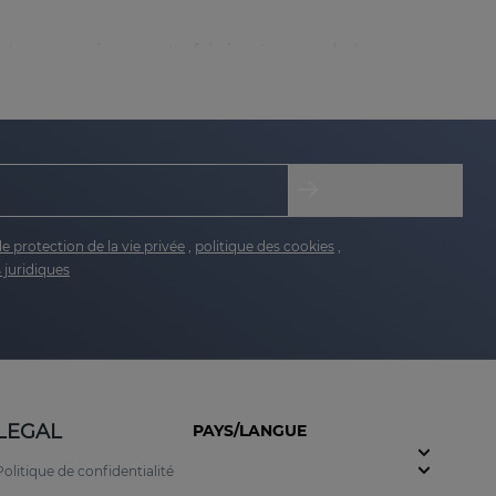
ycérosomes innovants, fabriqués avec de la
les actifs de SAMAY pénètrent en douceur,
 que sa propriété hydratante.
r leurs propriétés apaisantes, hydratantes et
de protection de la vie privée
,
politique des cookies
,
 juridiques
améliore l'élasticité de la peau sans provoquer
ion barrière et l'hydratation de la peau.
LEGAL
PAYS/LANGUE
élicates.
Politique de confidentialité