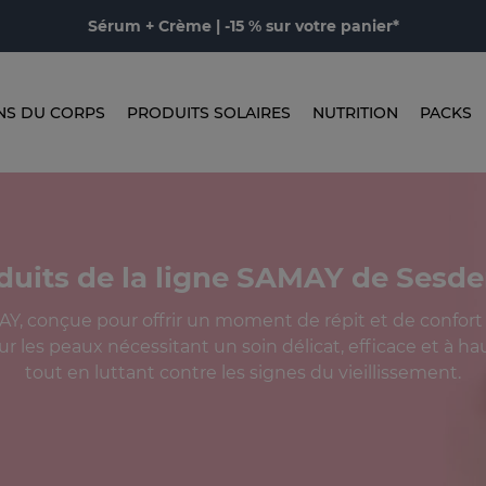
Sérum + Crème | -15 % sur votre panier*
NS DU CORPS
PRODUITS SOLAIRES
NUTRITION
PACKS
duits de la ligne SAMAY de Sesd
AY, conçue pour offrir un moment de répit et de confort 
ur les peaux nécessitant un soin délicat, efficace et à ha
tout en luttant contre les signes du vieillissement.