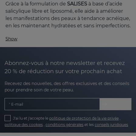
Grâce à la formulation de
SALISES
à base d’acide
salicylique libre et liposomé, elle aide à améliorer
les manifestations des peaux à tendance acnéique,
en les maintenant hydratées et sans imperfections.
Pourquoi choisir SALISES pour votre peau ?
Show
Les peaux sujettes à l’acné
ne sont pas seulement
une préoccupation esthétique ; ces peaux peuvent
présenter des rougeurs, un colmatage des pores,
Abonnez-vous à notre newsletter et recevez
un excès de sébum et des marques visibles. Avec
20 % de réduction sur votre prochain achat
sa technologie de pointe et ses actifs
Recevez des nouvelles, des offres exclusives et des conseils
soigneusement sélectionnés,
SALISES
offre des
pour prendre soin de votre peau.
soins complets pour ce type de peau.
Qu'est-ce qui différencie SALISES des autres
E-mail
lignes ?
La gamme SALISES de Sesderma
J'ai lu et j'accepte le
politique de protection de la vie privée
offre un soin
,
politique des cookies
,
conditions générales
et les
conseils juridiques
complet de toutes les manifestations de la peau
grasse avec tendance acnéique. Grâce à sa formule