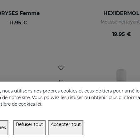
DRYSES Femme
HEXIDERMOL
Mousse nettoyant
11.95 €
19.95 €
nous utilisons nos propres cookies et ceux de tiers pour amélior
on de notre site. Vous pouvez les refuser ou obtenir plus d'inform
tière de cookies
ici.
Refuser tout
Accepter tout
ies