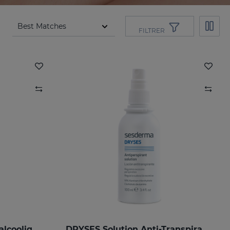
FILTRER
GERMISES LF Gel Hydroalcoolique Pour Les Mains 250ml
DRYSES Solution Anti-Transpirante