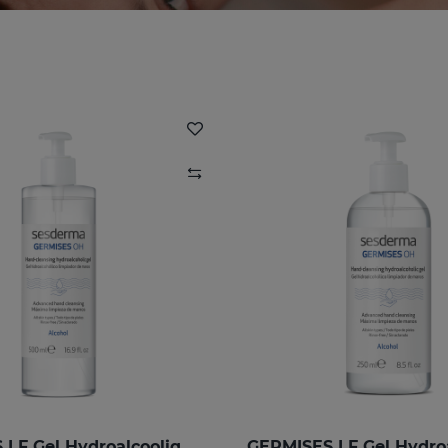
GERMISES LF Gel Hydroalcoolique Pour Les Mains 500ml