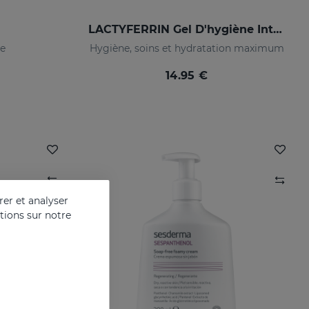
LACTYFERRIN Gel D'hygiène Intime 200 Ml
e
Hygiène, soins et hydratation maximum
14.95 €
er et analyser
ations sur notre