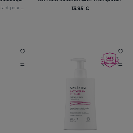
Gel hydroalcoolique désinfectant pour les mains avec alcool
13.95 €