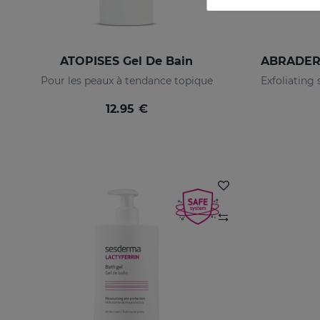
ATOPISES Gel De Bain
Pour les peaux à tendance topique
12.95 €