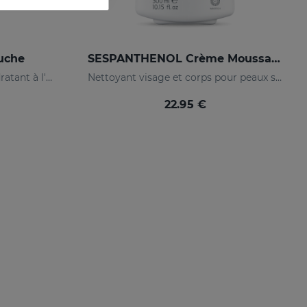
uche
SESPANTHENOL Crème Moussante Sans Savon
Découvrez le gel de bain hydratant à l'aloe vera idéal pour toute la famille, même pour les peaux les plus sensibles et la peau immature des bébés
Nettoyant visage et corps pour peaux sensibles ayant subi des agressions.
22.95 €