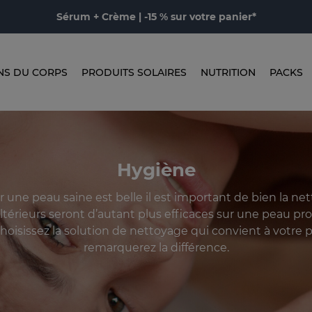
Sérum + Crème | -15 % sur votre panier*
NS DU CORPS
PRODUITS SOLAIRES
NUTRITION
PACKS
Hygiène
r une peau saine est belle il est important de bien la net
ltérieurs seront d’autant plus efficaces sur une peau pro
 Choisissez la solution de nettoyage qui convient à votre 
remarquerez la différence.