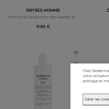
DRYSES HOMME
Atténue la transpiration des aisselles et supprime naturellement les odeurs corporelles.
11.95 €
Chez Sesderma, 
votre utilisati
politique en ma
Gérer les cook