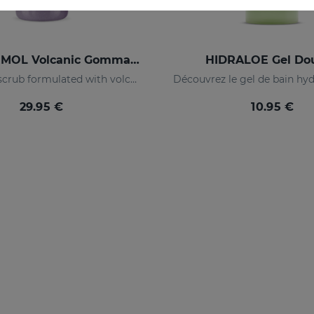
ABRADERMOL Volcanic Gommage Exfoliant 250 Ml.
HIDRALOE Gel Do
Exfoliating scrub formulated with volcanic rock.
29.95 €
10.95 €