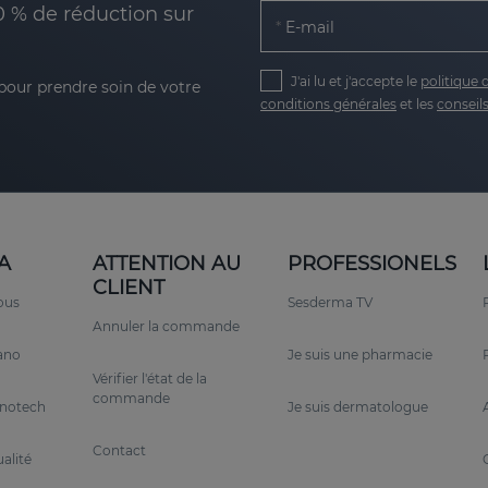
0 % de réduction sur
E-mail
J'ai lu et j'accepte le
politique 
 pour prendre soin de votre
conditions générales
et les
conseils
A
ATTENTION AU
PROFESSIONELS
CLIENT
ous
Sesderma TV
Annuler la commande
rano
Je suis une pharmacie
Vérifier l'état de la
commande
anotech
Je suis dermatologue
Contact
alité