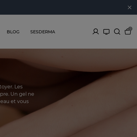
0
BLOG
SESDERMA
toyer. Les
pre. Un gel ne
peau et vous