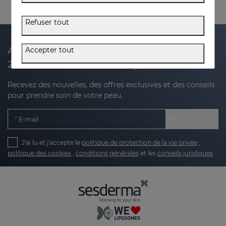
Refuser tout
Accepter tout
Abonnez-vous à notre newsletter et recevez
20 % de réduction sur votre prochain achat
Recevez des nouvelles, des offres exclusives et des conseils
pour prendre soin de votre peau.
E-mail
J'ai lu et j'accepte le
politique de protection de la vie privée
,
politique des cookies
,
conditions générales
et les
conseils juridiques