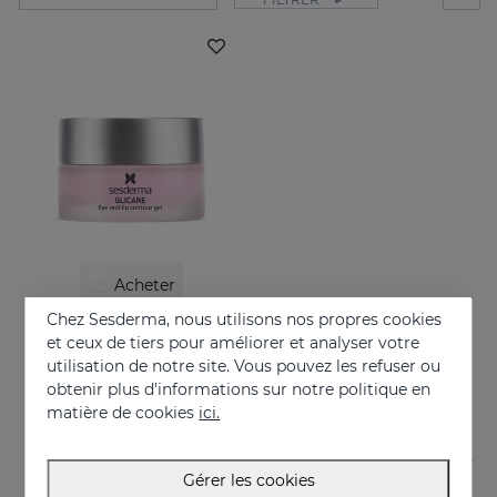
Acheter
Chez Sesderma, nous utilisons nos propres cookies
GLICARE Gel Contour Des Yeux Et Des Lèvres
et ceux de tiers pour améliorer et analyser votre
De la fraîcheur dans le regard
utilisation de notre site. Vous pouvez les refuser ou
obtenir plus d'informations sur notre politique en
41.95 €
matière de cookies
ici.
Gérer les cookies