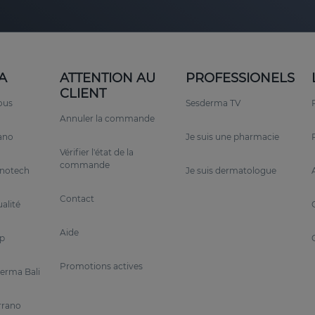
A
ATTENTION AU
PROFESSIONELS
CLIENT
ous
Sesderma TV
Annuler la commande
rano
Je suis une pharmacie
Vérifier l'état de la
commande
anotech
Je suis dermatologue
Contact
alité
Aide
p
Promotions actives
erma Bali
rrano