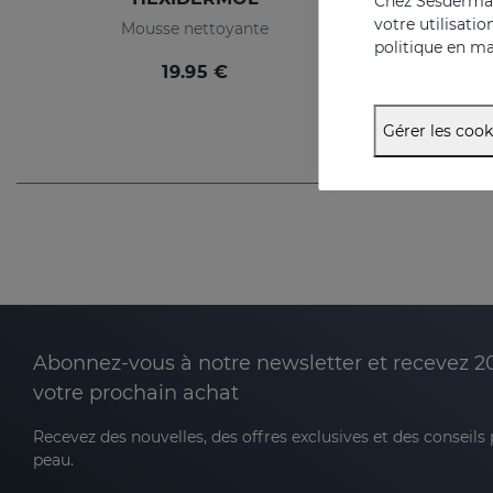
Chez Sesderma, 
votre utilisati
Mousse nettoyante
politique en ma
19.95 €
Gérer les cook
Abonnez-vous à notre newsletter et recevez 2
votre prochain achat
Recevez des nouvelles, des offres exclusives et des conseils
peau.