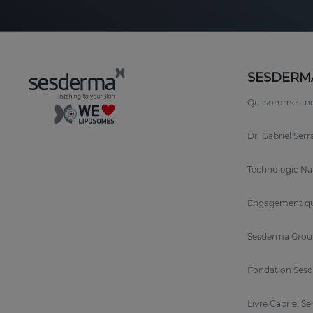
SESDERM
Qui sommes-n
Dr. Gabriel Ser
Technologie N
Engagement qu
Sesderma Grou
Fondation Sesd
Livre Gabriel Se