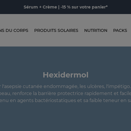
Sérum + Crème | -15 % sur votre panier*
NS DU CORPS
PRODUITS SOLAIRES
NUTRITION
PACKS
Hexidermol
l'asepsie cutanée endommagée, les ulcères, l'impétigo... 
peau, renforce la barrière protectrice rapidement et fac
enu en agents bactériostatiques et sa faible teneur en s