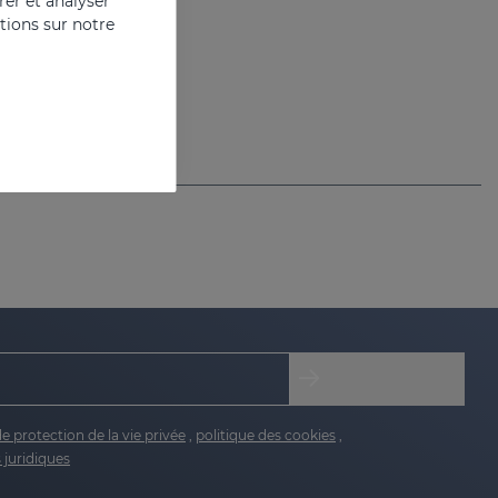
er et analyser
ations sur notre
de protection de la vie privée
,
politique des cookies
,
 juridiques