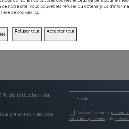
nous utilisons nos propres cookies et ceux de tiers pour amélior
on de notre site. Vous pouvez les refuser ou obtenir plus d'inform
tière de cookies
ici.
Refuser tout
Accepter tout
ies
0 % de réduction sur
E-mail
J'ai lu et j'accepte le
politique 
 pour prendre soin de votre
conditions générales
et les
conseils