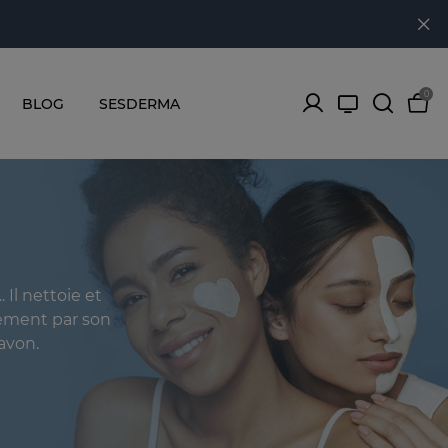
0
BLOG
SESDERMA
Il nettoie et
ilement par son
avon.