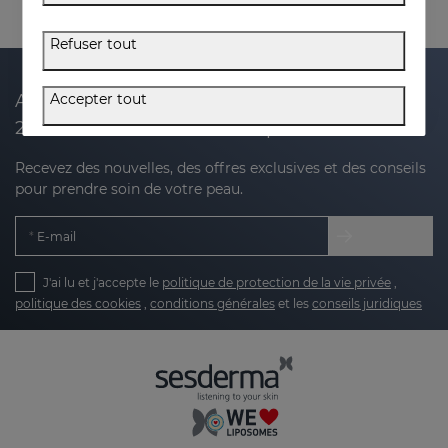
Refuser tout
Accepter tout
Abonnez-vous à notre newsletter et recevez
20 % de réduction sur votre prochain achat
Recevez des nouvelles, des offres exclusives et des conseils
pour prendre soin de votre peau.
E-mail
J'ai lu et j'accepte le
politique de protection de la vie privée
,
politique des cookies
,
conditions générales
et les
conseils juridiques