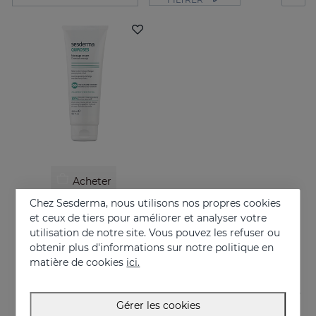
Acheter
Chez Sesderma, nous utilisons nos propres cookies
QUIROSES Creme De Massage
et ceux de tiers pour améliorer et analyser votre
Relieves the feeling of fatigue after physical exertion, providing a pleasant sensation of well-being.
utilisation de notre site. Vous pouvez les refuser ou
obtenir plus d'informations sur notre politique en
24.95 €
matière de cookies
ici.
Gérer les cookies