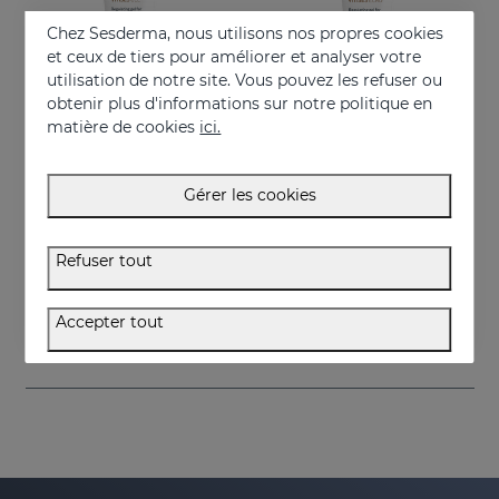
Chez Sesderma, nous utilisons nos propres cookies
et ceux de tiers pour améliorer et analyser votre
utilisation de notre site. Vous pouvez les refuser ou
obtenir plus d'informations sur notre politique en
matière de cookies
ici.
Gérer les cookies
Acheter
Acheter
VITISES Nano Gel
VITISES Ecad Gel
Refuser tout
Régule et accélère la pigmentation de la peau
Gel liposomé pour peaux hypopigmentées
57.95 €
57.95 €
Accepter tout