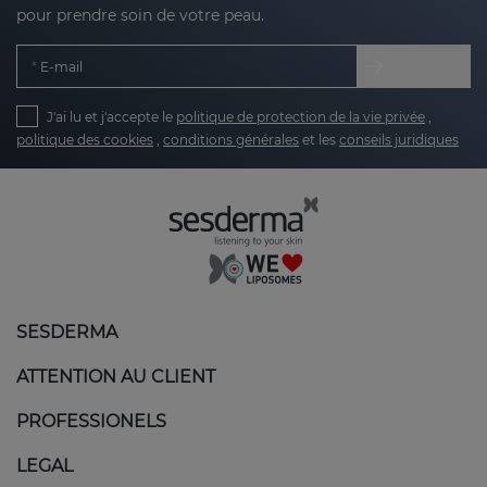
pour prendre soin de votre peau.
E-mail
J'ai lu et j'accepte le
politique de protection de la vie privée
,
politique des cookies
,
conditions générales
et les
conseils juridiques
SESDERMA
ATTENTION AU CLIENT
PROFESSIONELS
LEGAL