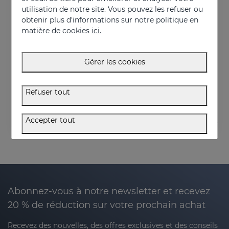
utilisation de notre site. Vous pouvez les refuser ou
obtenir plus d'informations sur notre politique en
matière de cookies
ici.
Acheter
HIDRADERM TRX Lait Corporel
Gérer les cookies
Crème hydratante éclaircissante à absorption rapide
27.95 €
Refuser tout
Accepter tout
Abonnez-vous à notre newsletter et recevez
20 % de réduction sur votre prochain achat
Recevez des nouvelles, des offres exclusives et des conseils