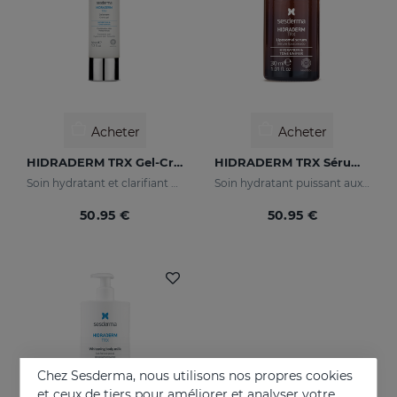
Acheter
Acheter
HIDRADERM TRX Gel-Crème
HIDRADERM TRX Sérum Liposomal
Soin hydratant et clarifiant pour les peaux mixtes
Soin hydratant puissant aux propriétés éclaircissantes
50.95 €
50.95 €
Chez Sesderma, nous utilisons nos propres cookies
et ceux de tiers pour améliorer et analyser votre