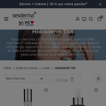
Sérum + Crème | -15 % sur votre panier*
0
Hidraderm TRX
Vous cherchez un hydratant puissant avec un effet
clarifiant? Hidraderm TRX est dont ce vous avez besoin!
La ligne qui apporte à votre peau une hydratation intense
et aide à atténuer les imperfections. Le résultat est une
peau plus douce, hydratée et uniforme.
HOME
SOINS DU VISAGE
LIGNE
HIDRADERM TRX
FILTRER