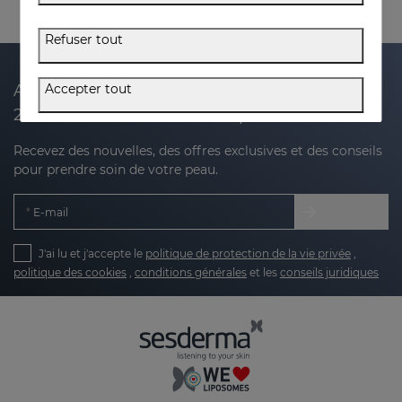
Refuser tout
Accepter tout
Abonnez-vous à notre newsletter et recevez
20 % de réduction sur votre prochain achat
Recevez des nouvelles, des offres exclusives et des conseils
pour prendre soin de votre peau.
E-mail
J'ai lu et j'accepte le
politique de protection de la vie privée
,
politique des cookies
,
conditions générales
et les
conseils juridiques