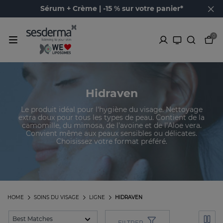
Sérum + Crème | -15 % sur votre panier*
0
Hidraven
Le produit idéal pour l'hygiène du visage. Nettoyage
extra doux pour tous les types de peau. Contient de la
camomille, du mimosa, de l’avoine et de l’Aloe vera.
Convient même aux peaux sensibles ou délicates.
Choisissez votre format préféré.
HOME
SOINS DU VISAGE
LIGNE
HIDRAVEN
FILTRER