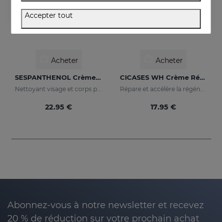
Accepter tout
Acheter
Acheter
SESPANTHENOL Crème Moussante Sans Savon
CICASES WH Crème Réparatrice
Nettoyant visage et corps pour peaux sensibles ayant subi des agressions.
Répare et accélère la régénération cutanée
22.95 €
17.95 €
Abonnez-vous à notre newsletter et recevez
20 % de réduction sur votre prochain achat