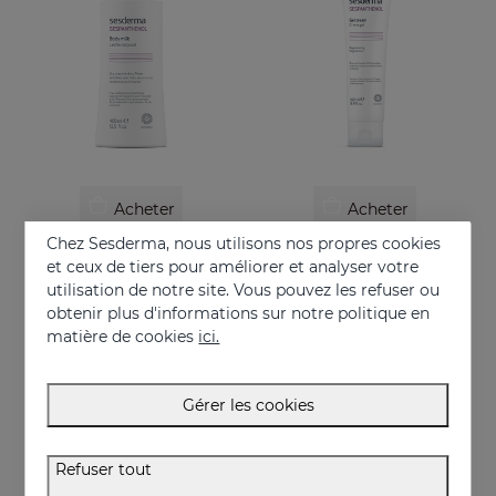
Acheter
Acheter
Chez Sesderma, nous utilisons nos propres cookies
SESPANTHENOL Lait Corporel
SESPANTHENOL Gel-Crème
et ceux de tiers pour améliorer et analyser votre
Lait corporel liposomé qui soulage les démangeaisons et les rougeurs des irritations cutanées
Crème aux liposomes qui soulage les démangeaisons et les rougeurs des irritations cutanées
utilisation de notre site. Vous pouvez les refuser ou
obtenir plus d'informations sur notre politique en
29.95 €
26.95 €
matière de cookies
ici.
Gérer les cookies
Refuser tout