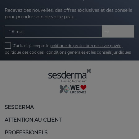
Recevez des nouvelles, des offres exclusives et des conseils
pour prendre soin de votre peau.
E-mail
J'ai lu et j'accepte le
politique de protection de la vie privée
,
politique des cookies
,
conditions générales
et les
conseils juridiques
SESDERMA
ATTENTION AU CLIENT
PROFESSIONELS