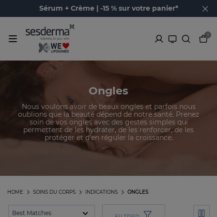
Sérum + Crème | -15 % sur votre panier*
0
Ongles
Nous voulons avoir de beaux ongles et parfois nous
oublions que la beauté dépend de notre santé. Prenez
soin de vos ongles avec des gestes simples qui
permettent de les hydrater, de les renforcer, de les
protéger et d’en réguler la croissance.
HOME
SOINS DU CORPS
INDICATIONS
ONGLES
FILTRER