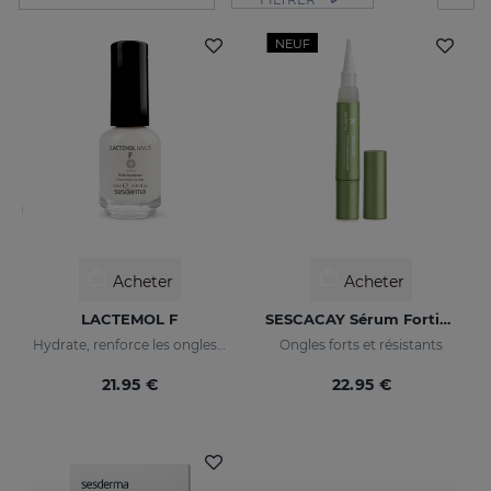
NEUF
Acheter
Acheter
LACTEMOL F
SESCACAY Sérum Fortifiant Pour Ongles
Hydrate, renforce les ongles en les rendant plus souples et résistants.
Ongles forts et résistants
21.95 €
22.95 €