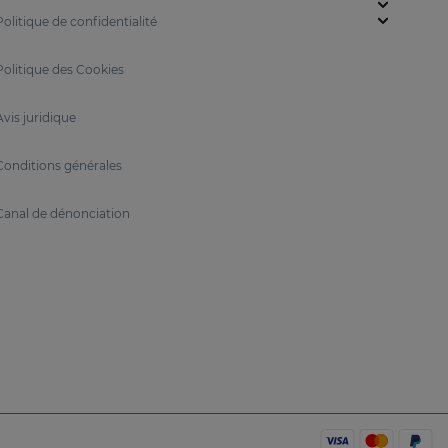
Politique de confidentialité
Politique des Cookies
rétinol pur 0,5% offre
une action intensive contre
Avis juridique
Conditions générales
otre look avec
RETISES Contour des yeux .
Canal de dénonciation
terne.