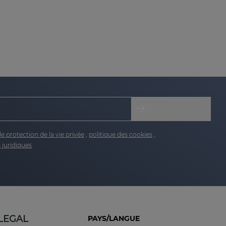
et prévenant la formation de nouvelles.
 lui donnant une apparence plus lisse et plus
de protection de la vie privée
,
politique des cookies
,
 juridiques
ntration de 0,25%, cette crème hydrate et
LEGAL
PAYS/LANGUE