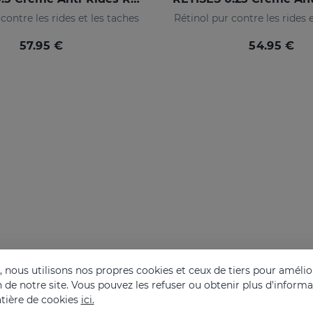
contre les rides et les taches
Rétinol pur contre les rides 
57.95 €
54.95 €
nous utilisons nos propres cookies et ceux de tiers pour amélior
on de notre site. Vous pouvez les refuser ou obtenir plus d'inform
tière de cookies
ici.