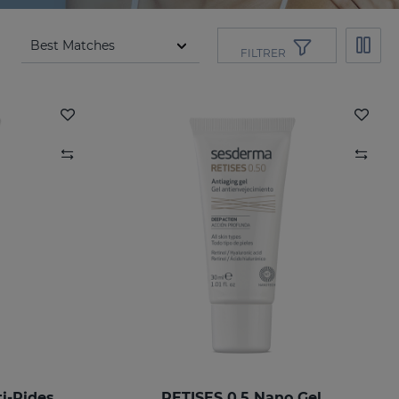
FILTRER
RETISES 0.25 Crème Anti-Rides Régénérante
RETISES 0.5 Nano Gel