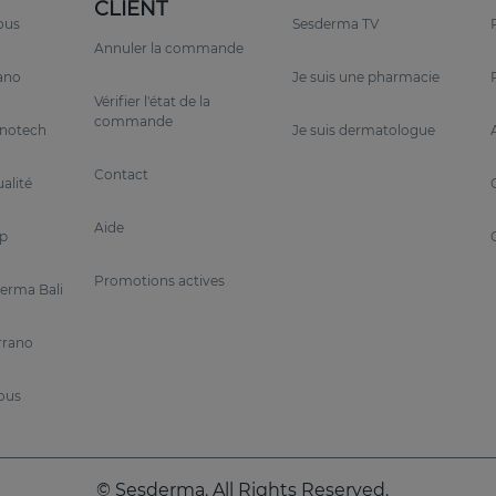
 élasticité.
CLIENT
ous
Sesderma TV
Annuler la commande
te
rano
Je suis une pharmacie
ol,
RETISES Crème anti-rides régénérante Forte
avec un 
Vérifier l'état de la
commande
anotech
Je suis dermatologue
Contact
alité
ontour des yeux,
Retrouvez le look de la jeunesse dans v
Aide
p
Promotions actives
erma Bali
 vieillissement :
rides marquées, perte de fermeté, peau 
rrano
nous
inflammatoires.
.
aintenance.
© Sesderma. All Rights Reserved.