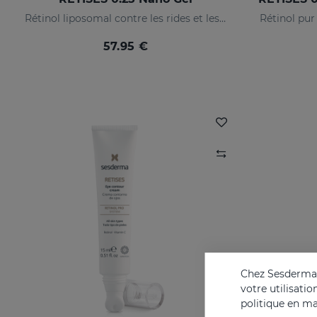
Rétinol liposomal contre les rides et les imperfections
Rétinol pur 
57.95 €
Chez Sesderma, 
votre utilisati
politique en ma