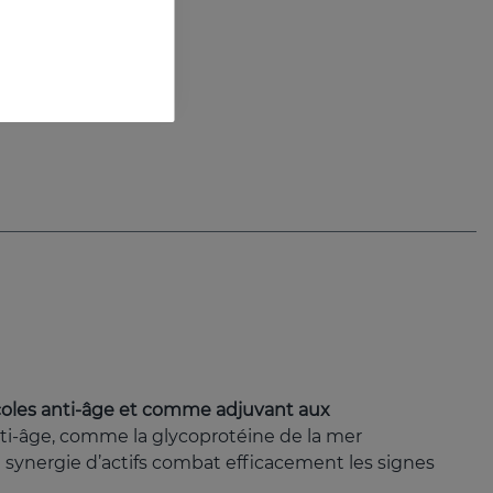
coles anti-âge et comme adjuvant aux
nti-âge, comme la glycoprotéine de la mer
synergie d’actifs combat efficacement les signes