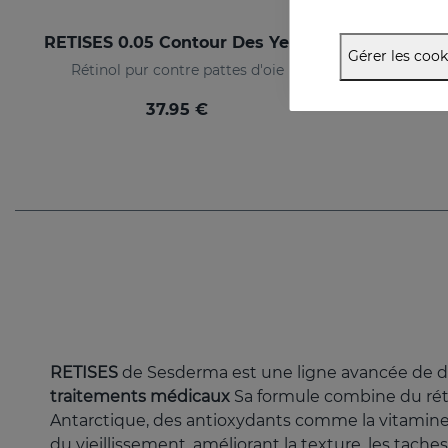
RETISES 0.05 Contour Des Yeux
Gérer les cook
Rétinol pur contre pattes d'oie
37.95 €
RETISES
de Sesderma est une ligne avancée de
traitements médicaux
Sa formule combine du réti
Antarctique, des antioxydants comme la vitamine 
du vieillissement, améliorant la texture, les taches