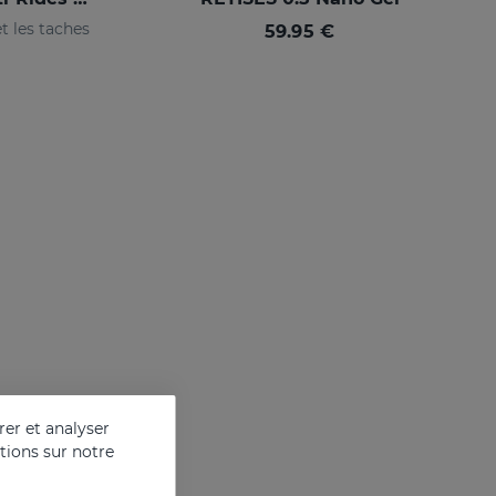
et les taches
59.95 €
er et analyser
ations sur notre