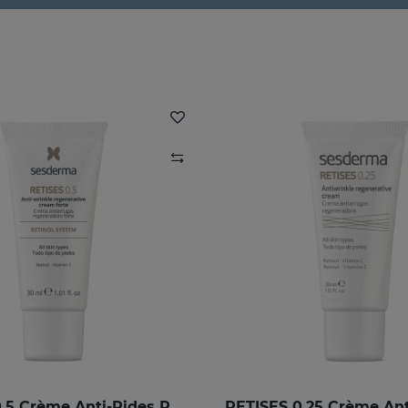
RETISES 0.5 Crème Anti-Rides Régénérante