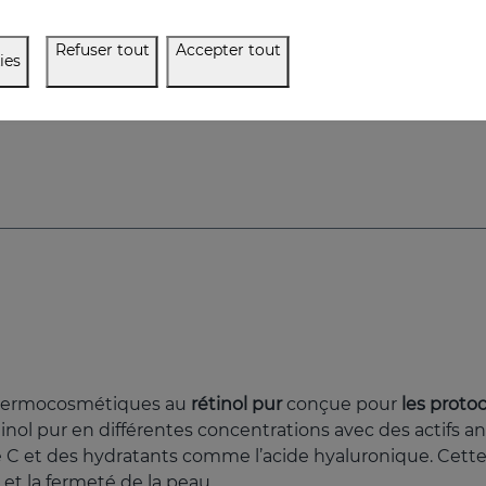
Refuser tout
Accepter tout
ies
 dermocosmétiques au
rétinol pur
conçue pour
les proto
nol pur en différentes concentrations avec des actifs a
C et des hydratants comme l’acide hyaluronique. Cette 
 et la fermeté de la peau.