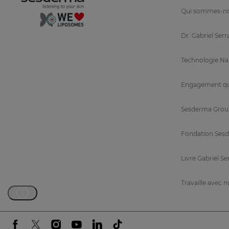
régénère la peau, améliorant son apparence et son
Qui sommes-n
RETISES Crème anti-rides régénérante For
Dr. Gabriel Ser
Conçu pour les peaux matures habituées au rétin
les rides profondes et la perte de fermeté.
Technologie N
RETISES 0,05 % Contour des yeux
Engagement qu
Spécialement formulé pour la zone délicate du c
Sesderma Grou
À qui s’adresse RETISES ?
Fondation Sesd
Personnes présentant
des signes visibles de
Livre Gabriel Se
Peaux
photovieillies ou patchées.
.
Travaille avec 
Peaux à
tendance acnéique et marques post
?
Idéal comme ligne complémentaire et de m