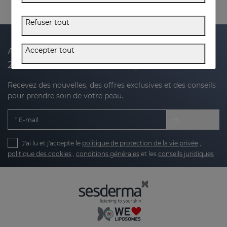
Refuser tout
Accepter tout
Abonnez-vous à notre newsletter et recevez
20 % de réduction sur votre prochain achat
Recevez des nouvelles, des offres exclusives et des conseils
pour prendre soin de votre peau.
E-mail
J'ai lu et j'accepte le
politique de protection de la vie privée
,
politique des cookies
,
conditions générales
et les
conseils juridiques