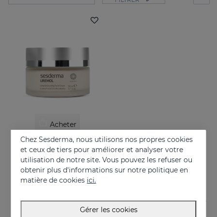
Acheter
Chez Sesderma, nous utilisons nos propres cookies
UREMOL Crème Faciale Ultrahydrante
et ceux de tiers pour améliorer et analyser votre
Soin quotidien de la peau sèche et très sèche
utilisation de notre site. Vous pouvez les refuser ou
obtenir plus d'informations sur notre politique en
26.95 €
matière de cookies
ici.
Gérer les cookies