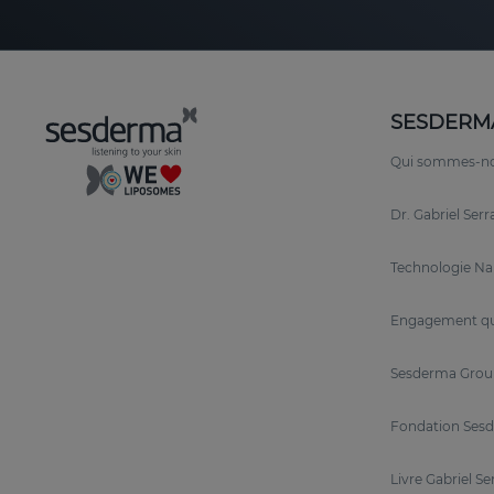
SESDERM
Qui sommes-n
Dr. Gabriel Ser
Technologie N
Engagement qu
Sesderma Grou
Fondation Sesd
Livre Gabriel Se