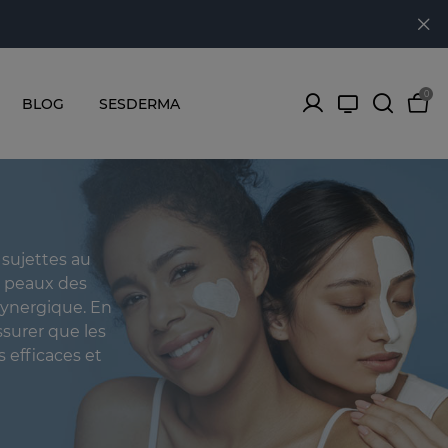
0
BLOG
SESDERMA
 sujettes au
s peaux des
 synergique. En
ssurer que les
 efficaces et