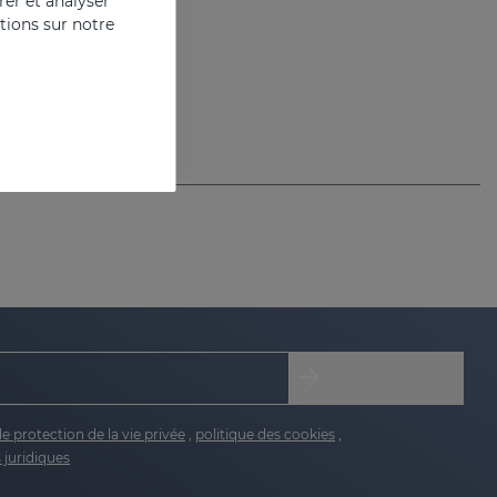
er et analyser
ations sur notre
Gel liposomé pour peaux hypopigmentées
de protection de la vie privée
,
politique des cookies
,
 juridiques