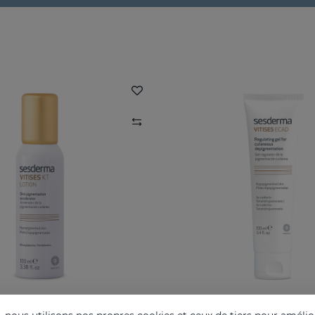
VITISES KT
VITISES Ecad G