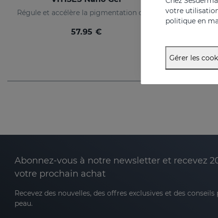
Chez Sesderma, 
votre utilisati
Régule et accélère la pigmentation de la peau
politique en ma
57.95 €
Gérer les cook
Abonnez-vous à notre newsletter et recevez 2
votre prochain achat
Recevez des nouvelles, des offres exclusives et des conseils
peau.