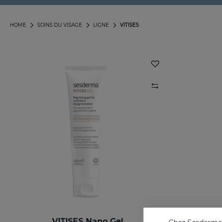
HOME
SOINS DU VISAGE
LIGNE
VITISES
VITISES Nano Gel