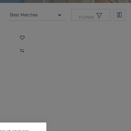
FILTRER
el