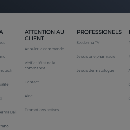
A
ATTENTION AU
PROFESSIONELS
CLIENT
ous
Sesderma TV
Annuler la commande
rano
Je suis une pharmacie
Vérifier l'état de la
commande
anotech
Je suis dermatologue
Contact
alité
Aide
p
Promotions actives
erma Bali
rrano