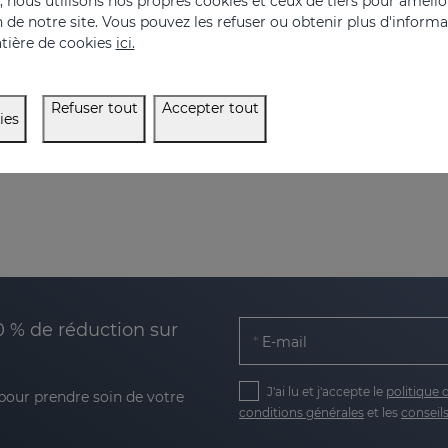
nous utilisons nos propres cookies et ceux de tiers pour amélior
on de notre site. Vous pouvez les refuser ou obtenir plus d'inform
Accélérateur de pigmentation de la peau
tière de cookies
ici.
75.95 €
57.95 €
Refuser tout
Accepter tout
ies
0 % de réduction sur
E-mail
J'ai lu et j'accepte le
politique 
 pour prendre soin de votre
conditions générales
et les
conseils