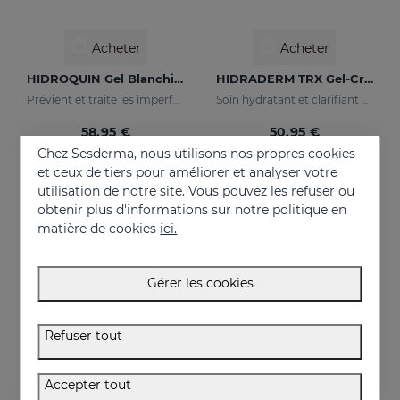
Acheter
Acheter
HIDROQUIN Gel Blanchissant
HIDRADERM TRX Gel-Crème
Prévient et traite les imperfections cutanées importantes
Soin hydratant et clarifiant pour les peaux mixtes
58.95 €
50.95 €
Chez Sesderma, nous utilisons nos propres cookies
et ceux de tiers pour améliorer et analyser votre
utilisation de notre site. Vous pouvez les refuser ou
NEUF
obtenir plus d'informations sur notre politique en
matière de cookies
ici.
Gérer les cookies
Refuser tout
Accepter tout
Acheter
Acheter