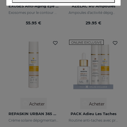
EXOSES Anti-Aging Eye And Lip Contour
AZELAC RU Ampoules
Exosomes pour le contour des yeux
Ampoules d'activité dépigmentante maximale
55.95 €
29.95 €
ONLINE EXCLUSIVE
Acheter
Acheter
REPASKIN URBAN 365 Depigmenting SPF50+
PACK Adieu Les Taches
Crème solaire dépigmentante pour le visage
Routine anti-taches avec protection solaire