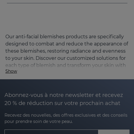
Our anti-facial blemishes products are specifically
designed to combat and reduce the appearance of
these blemishes, restoring radiance and evenness
to your skin. Discover our customized solutions for
each type of blemish and transform your skin with
Show
our tailored facial routine.
What is the best way to remove facial
blemishes?
Abonnez-vous à notre newsletter et recevez
Removing facial blemishes requires consistency,
20 % de réduction sur votre prochain achat
the use of high quality products and the right
protection. Sesderma's products combine powerful
Recevez des nouvelles, des offres exclusives et des conseils
pour prendre soin de votre peau.
active ingredients such as tranexamic acid, kojic
acid and vitamin C, which work in synergy to