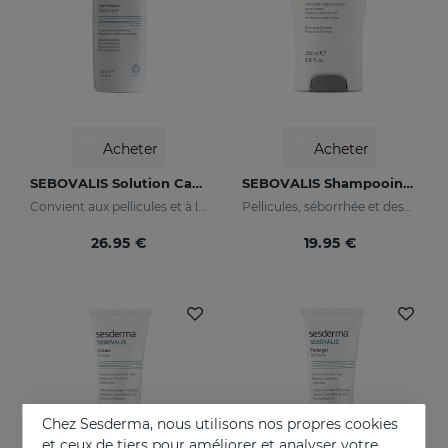
Acheter
Acheter
SEBOVALIS Solution Capillaire
SEBOVALIS Shampooing Traitant
Convient aux pellicules et à la desquamation du cuir chevelu
Pellicules, séborrhée et desquamations du cuir chevelu
26.95 €
19.95 €
Chez Sesderma, nous utilisons nos propres cookies
et ceux de tiers pour améliorer et analyser votre