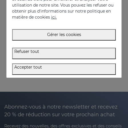
utilisation de notre site. Vous pouvez les refuser ou
obtenir plus d'informations sur notre politique en
matière de cookies
ici.
Acheter
Acheter
SEBOVALIS Crème
SEBOVALIS Gel Facial
Gérer les cookies
Rougeurs et desquamation
Traitement de la séborrhée faciale
26.95 €
26.95 €
Refuser tout
Accepter tout
Abonnez-vous à notre newsletter et recevez
20 % de réduction sur votre prochain achat
Recevez des nouvelles, des offres exclusives et des conseils