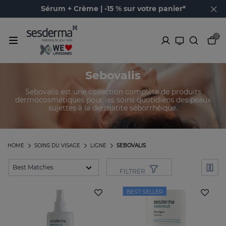
Sérum + Crème | -15 % sur votre panier*
0
Sebovalis
Sebovalis est une collection complète de produits
dermocosmétiques pour les soins quotidiens des peaux
sujettes à la dermatite séborrhéique.
HOME
SOINS DU VISAGE
LIGNE
SEBOVALIS
FILTRER
BEST SELLER