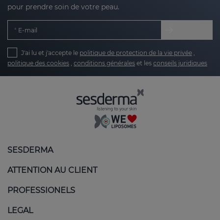
pour prendre soin de votre peau.
E-mail
J'ai lu et j'accepte le
politique de protection de la vie privée
,
politique des cookies
,
conditions générales
et les
conseils juridiques
SESDERMA
ATTENTION AU CLIENT
PROFESSIONELS
LEGAL