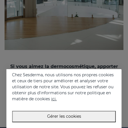
Si vous aimez la dermocosmétique, apporter
des solutions aux problèmes des gens, et que
Chez Sesderma, nous utilisons nos propres cookies
vous souhaitez travailler dans un
et ceux de tiers pour améliorer et analyser votre
environnement multinational et multiculturel,
utilisation de notre site. Vous pouvez les refuser ou
rejoignez-nous !
obtenir plus d'informations sur notre politique en
recruitment@sesderma.com
matière de cookies
ici.
Gérer les cookies