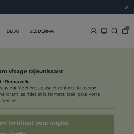
0
BLOG
SESDERMA
m visage rajeunissant
t · Renouvelle
acay qui régénère, apaise et renforce les peaux
éliorant les rides et la fermeté. Idéal pour votre
idienne.
m fortifiant pour ongles
ce · Fortifie