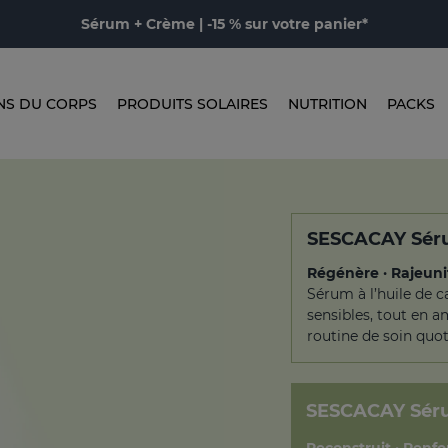
Sérum + Crème | -15 % sur votre panier*
NS DU CORPS
PRODUITS SOLAIRES
NUTRITION
PACKS
SESCACAY Séru
Régénère · Rajeuni
Sérum à l’huile de c
sensibles, tout en am
routine de soin quot
SESCACAY
Séru
Reconstruit · Renfor