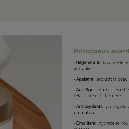
Principaux avan
•
Régénérant
: favorise le 
et ridules.
•
Apaisant
: adoucit la peau 
•
Anti-âge
: combat les diffé
l'élasticité et la fermeté.
•
Antioxydants
: protège la 
prématuré.
•
Émollient
: hydrate et nou