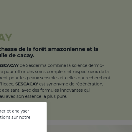
AY
ichesse de la forêt amazonienne et la
ile de cacay.
ESCACAY
de Sesderma combine la science dermo-
e pour offrir des soins complets et respectueux de la
nt pour les peaux sensibles et celles qui recherchent
fficace,
SESCACAY
est synonyme de régénération,
et apaisant, avec des formules innovantes qui
au avec son essence la plus pure.
er et analyser
ations sur notre