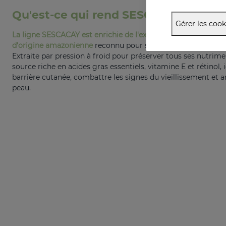
Qu'est-ce qui rend SESCACAY uniqu
Gérer les cook
La ligne SESCACAY est enrichie de l'extraordinaire huile de c
d'origine amazonienne
reconnu pour ses propriétés régénéra
Extraite par pression à froid pour préserver tous ses nutrimen
source riche en acides gras essentiels, vitamine E et rétinol, 
barrière cutanée, combattre les signes du vieillissement et am
peau.