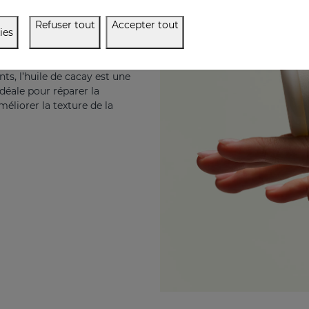
e?
Refuser tout
Accepter tout
ies
acay, un ingrédient naturel
trices et antioxydantes.
ts, l’huile de cacay est une
idéale pour réparer la
éliorer la texture de la