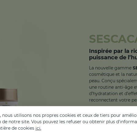
SESCAC
Inspirée par la r
puissance de l’hu
La nouvelle gamme
S
cosmétique et la natur
peau. Conçu spécialeme
une routine anti-âge e
d’hydratation et d’eff
reconnectent votre pe
nous utilisons nos propres cookies et ceux de tiers pour amélior
on de notre site. Vous pouvez les refuser ou obtenir plus d'inform
tière de cookies
ici.