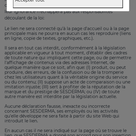
Accepter tout
conditions détaillées dans ce document. Même
leur ignorance n'échappera pas aux responsabilités
découlant de la loi:
Le lien ne sera connecté qu'à la page d'accueil ou à la page
principale mais ne pourra en aucun cas les reproduire (liens
en ligne, copie de textes, graphiques, etc.).
Il sera en tout cas interdit, conformément à la législation
applicable en vigueur à tout moment, d'établir des cadres
de toute nature qui impliquent cette page, ou de permettre
l'affichage de contenus via des adresses Internet, de
quelque manière que ce soit, afin que: (I) produit, ou peut
produire, des erreurs, de la confusion ou de la tromperie
chez les utilisateurs quant à la véritable origine du service
ou du contenu; (II) suppose un acte de comparaison ou une
imitation injuste; (III) sert à profiter de la réputation de la
marque et du prestige de SESDERMA; ou (IV) de toute
autre manière est interdite par la législation actuelle.
Aucune déclaration fausse, inexacte ou incorrecte
concernant SESDERMA, ses employés ou les activités
qu'elle développe ne sera faite à partir du site Web qui
introduit le lien.
En aucun cas il ne sera indiqué sur la page où se trouve le
lien, que SESDERMA a donné son accord pour son insertion