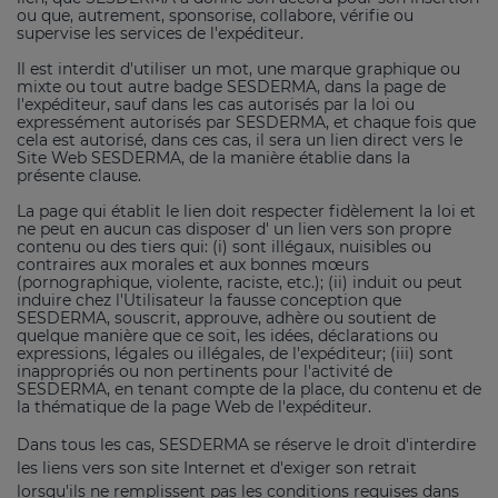
ou que, autrement, sponsorise, collabore, vérifie ou
supervise les services de l'expéditeur.
Il est interdit d'utiliser un mot, une marque graphique ou
mixte ou tout autre badge SESDERMA, dans la page de
l'expéditeur, sauf dans les cas autorisés par la loi ou
expressément autorisés par SESDERMA, et chaque fois que
cela est autorisé, dans ces cas, il sera un lien direct vers le
Site Web SESDERMA, de la manière établie dans la
présente clause.
La page qui établit le lien doit respecter fidèlement la loi et
ne peut en aucun cas disposer d' un lien vers son propre
contenu ou des tiers qui: (i) sont illégaux, nuisibles ou
contraires aux morales et aux bonnes mœurs
(pornographique, violente, raciste, etc.); (ii) induit ou peut
induire chez l'Utilisateur la fausse conception que
SESDERMA, souscrit, approuve, adhère ou soutient de
quelque manière que ce soit, les idées, déclarations ou
expressions, légales ou illégales, de l'expéditeur; (iii) sont
inappropriés ou non pertinents pour l'activité de
SESDERMA, en tenant compte de la place, du contenu et de
la thématique de la page Web de l'expéditeur.
Dans tous les cas, SESDERMA se réserve le droit d'interdire
les liens vers son site Internet et d'exiger son retrait
lorsqu'ils ne remplissent pas les conditions requises dans