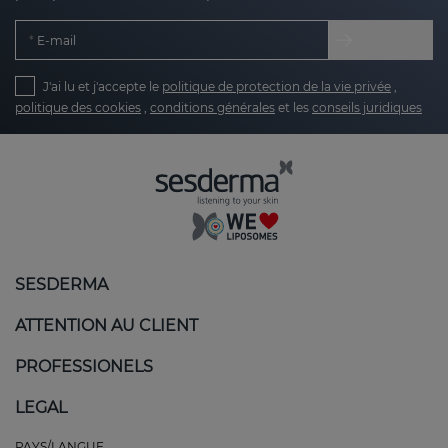
E-mail
J'ai lu et j'accepte le
politique de protection de la vie privée
,
politique des cookies
,
conditions générales
et les
conseils juridiques
SESDERMA
ATTENTION AU CLIENT
PROFESSIONELS
LEGAL
PAYS/LANGUE