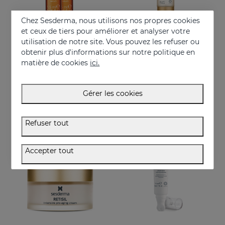
Chez Sesderma, nous utilisons nos propres cookies
et ceux de tiers pour améliorer et analyser votre
utilisation de notre site. Vous pouvez les refuser ou
Acheter
Acheter
obtenir plus d'informations sur notre politique en
matière de cookies
ici.
C-VIT Sérum Intensif Ampoules
C-VIT RADIANCE Fluide Lumineux
Ampoules effet flash avec vitamine C
Fluide antioxydant, hydratant, anti-rides et illuminateur
Gérer les cookies
25.95 €
50.95 €
Refuser tout
BEST SELLER
Accepter tout