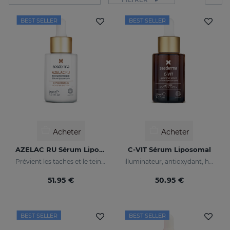
BEST SELLER
BEST SELLER
Acheter
Acheter
AZELAC RU Sérum Liposomal
C-VIT Sérum Liposomal
Prévient les taches et le teint irrégulier
illuminateur, antioxydant, hydratant et anti-rides
51.95 €
50.95 €
BEST SELLER
BEST SELLER