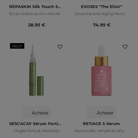
REPASKIN Silk Touch SPF50
EXOSES "The Elixir"
Écran solaire au fini velouté pour le visage
Exosome Anti-Aging Revolution
28.95 €
74.95 €
NEUF
Acheter
Acheter
SESCACAY Sérum Fortifiant Pour Ongles
RETIAGE 5 Serum
Ongles forts et résistants
Renouvelle, remplit et réhydrate