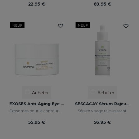
22.95 €
69.95 €
NEUF
NEUF
Acheter
Acheter
EXOSES Anti-Aging Eye And Lip Contour
SESCACAY Sérum Rajeunissant
Exosomes pour le contour des yeux
Sérum visage rajeunissant
55.95 €
56.95 €