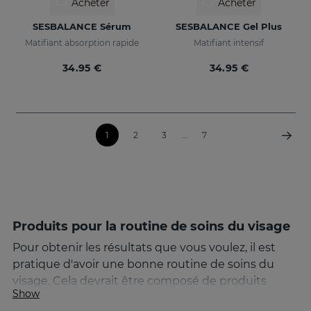
Acheter
Acheter
SESBALANCE Sérum
SESBALANCE Gel Plus
Matifiant absorption rapide
Matifiant intensif
34.95 €
34.95 €
1
2
3
...
7
Produits pour la routine de soins du visage
Pour obtenir les résultats que vous voulez, il est
pratique d'avoir une bonne routine de soins du
visage. Cela devrait être composé de produits
Show
spécifiques pour le visage qui comprennent le