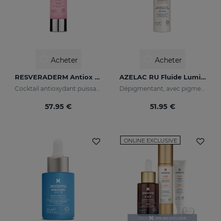
Acheter
Acheter
RESVERADERM Antiox Concentré Anti-Âge
AZELAC RU Fluide Lumineux
Cocktail antioxydant puissant au resvératrol
Dépigmentant, avec pigments lumineux et filtres solaires
57.95 €
51.95 €
ONLINE EXCLUSIVE