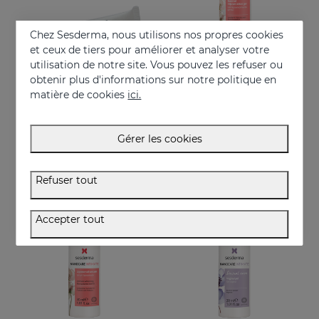
Chez Sesderma, nous utilisons nos propres cookies
et ceux de tiers pour améliorer et analyser votre
utilisation de notre site. Vous pouvez les refuser ou
obtenir plus d'informations sur notre politique en
Acheter
Acheter
matière de cookies
ici.
NANOCARE INTIMATE PERFECT CARE8*5ML
NANOCARE INTIMATE Gel De Rajeunissement Génital
Crema-gel hidratante especialmente indicado para la sequedad vaginal
Aide à améliorer l'apparence de la zone intime féminine
Gérer les cookies
36.95 €
36.95 €
Refuser tout
Accepter tout