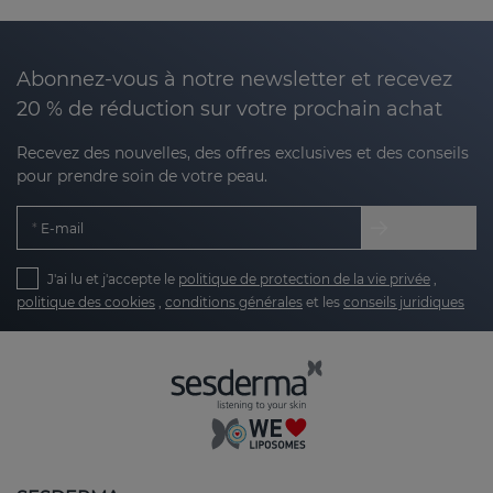
choix parfait pour ceux qui cherchent à maintenir
l'équilibre et le bien-être dans leur zone intime.
Abonnez-vous à notre newsletter et recevez
Pourquoi choisir Nanocare Intimate ?
20 % de réduction sur votre prochain achat
Prendre soin de la zone intime est essentiel pour
Recevez des nouvelles, des offres exclusives et des conseils
préserver le bien-être personnel. Nanocare
pour prendre soin de votre peau.
Intimate de Sesderma est spécialement formulé
pour
agir sur la peau de la zone intime féminine
E-mail
avec un maximum de délicatesse et d'efficacité.
La ligne Nanocare Intimate
se concentre non
J'ai lu et j'accepte le
politique de protection de la vie privée
,
politique des cookies
,
conditions générales
et les
conseils juridiques
seulement sur le nettoyage, mais aussi sur
l'hydratation, la protection et le soulagement des
irritations ou de l'inconfort dans la zone intime.
Si
vous recherchez une solution complète, fiable et
testée dermatologiquement, NANOCARE
INTIMATE est votre allié idéal.
Technologie Nanotech : innovation pour