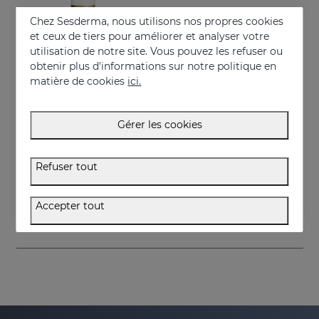
Chez Sesderma, nous utilisons nos propres cookies
et ceux de tiers pour améliorer et analyser votre
utilisation de notre site. Vous pouvez les refuser ou
obtenir plus d'informations sur notre politique en
matière de cookies
ici.
Gérer les cookies
Acheter
SESRETINAL Mature Skin Gel-Crème
Refuser tout
Soin anti-âge pour toutes les types de peaux
58.95 €
Accepter tout