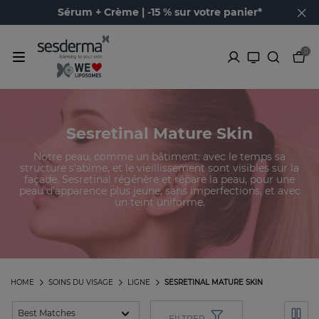
Sérum + Crème | -15 % sur votre panier*
0
Sesretinal Mature Skin
Notre peau, comme un bâtiment: avec le temps sa
structure s'abîme, et le vieillissement sont visibles sur la
façade. Sesretinal régénère et répare la peau, pour une
peau d'apparence plus jeune, sans imperfections, et avec
un teint uniforme.
HOME
SOINS DU VISAGE
LIGNE
SESRETINAL MATURE SKIN
FILTRER