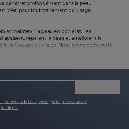
s de pénétrer profondément dans la peau,
art idéal pour tout traitement du visage.
in et maintenir la peau en bon état. Les
 apaisent, réparent la peau et améliorent la
tué le nettoyage du visage. Nous avons porté cette
t votre peau.
de protection de la vie privée
,
politique des cookies
,
 juridiques
 utilisation.