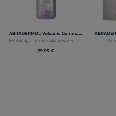
ABRADERMOL Volcanic Gommage Exfoliant 250 Ml.
Exfoliating scrub formulated with volcanic rock.
Gomm
29.95 €