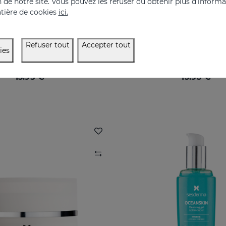
on de notre site. Vous pouvez les refuser ou obtenir plus d'inform
tière de cookies
ici.
SES Cleanser Ovalis
SENSYSES Cleanser Hy
Refuser tout
Accepter tout
ies
Un nettoyage du visage adapté à votre peau
13.95 €
13.95 €