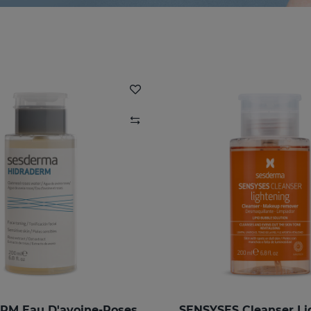
M Eau D'avoine-Roses
SENSYSES Cleanser Li