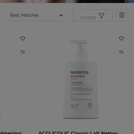
FILTRER
ghtening
ACGLICOLIC Classic Lait Nettoyant