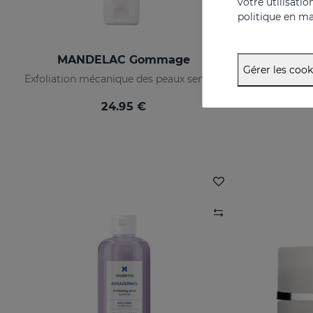
votre utilisati
politique en ma
MANDELAC Gommage
SENSY
Gérer les cook
Exfoliation mécanique des peaux sensibles
24.95 €