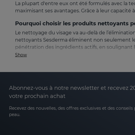
La plupart d'entre eux ont été formulés avec la 
maximisant ses avantages. Grâce à leur capacité à 
Pourquoi choisir les produits nettoyants 
Le nettoyage du visage va au-delà de l’élimination
nettoyants Sesderma éliminent non seulement les t
pénétration des ingrédients actifs, en soulignant 
fonctionnalité à un nouveau niveau en incorporant 
Show
Nos produits de nettoyage sont co
Abonnez-vous à notre newsletter et recevez 2
votre prochain achat
Préparer la peau :
pour l'application ultérieu
Recevez des nouvelles, des offres exclusives et des conseils
Équilibrer le pH :
maintenir la fonction barriè
peau.
Apporter une fraîcheur immédiate :
ils offre