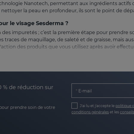
technologie Nanotech, permettant aux ingrédients actif
nettoyer la peau en profondeur, ils sont le point de dép
pour le visage Sesderma ?
 des impuretés ; c’est la première étape pour prendre so
races de maquillage, de saleté et de graisse, mais aussi
l'action des produits que vous utilisez après avoir effec
des ingrédients qui nourrissent, apaisent et revitalisen
nçus pour :
0 % de réduction sur
E-mail
re des produits cosmétiques de votre routine.
J'ai lu et j'accepte le
politique 
 pour prendre soin de votre
re cutanée en bon état.
conditions générales
et les
conseils
nt une sensation de propreté et de fraîcheur après chaque