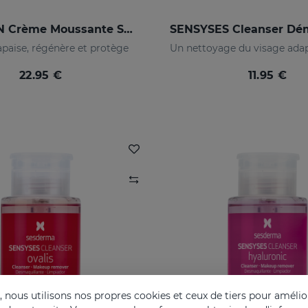
HIDRAVEN Crème Moussante Sans Savon
apaise, régénère et protège
22.95 €
11.95 €
nous utilisons nos propres cookies et ceux de tiers pour amélior