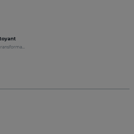
toyant
Nettoyant avec 3 phases de transformation qui nettoie, démaquille et prend soin de la peau