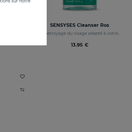
ations sur notre
aluronic
SENSYSES Cleanser Ros
Un nettoyage du visage adapté à votre peau
Un nettoyage du visage adapté à votre peau
13.95 €