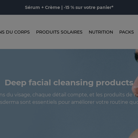
Sérum + Crème | -15 % sur votre panier*
NS DU CORPS
PRODUITS SOLAIRES
NUTRITION
PACKS
Deep facial cleansing products
ins du visage, chaque détail compte, et les produits de 
sderma sont essentiels pour améliorer votre routine qu