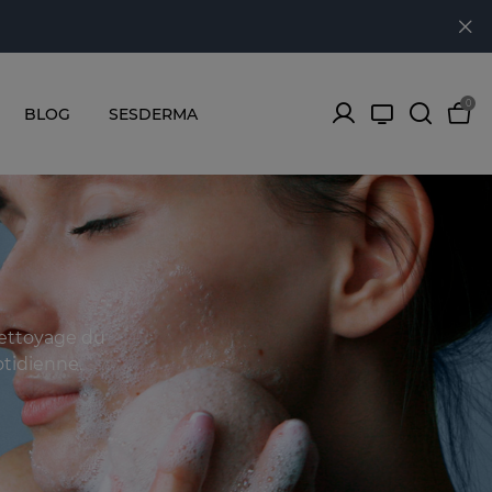
0
BLOG
SESDERMA
nettoyage du
otidienne.