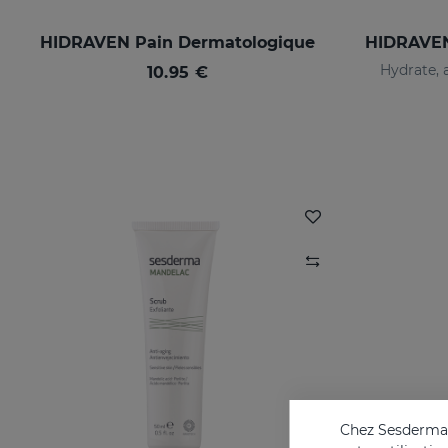
HIDRAVEN Pain Dermatologique
Hydrate, 
10.95 €
Chez Sesderma, 