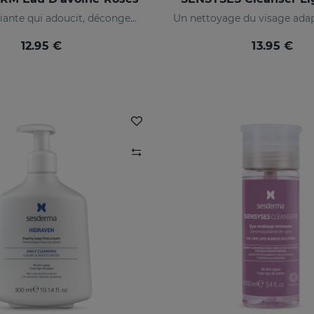
Lotion tonifiante qui adoucit, décongestionne et nettoie les peaux les plus sensibles et intolérantes
12.95 €
13.95 €