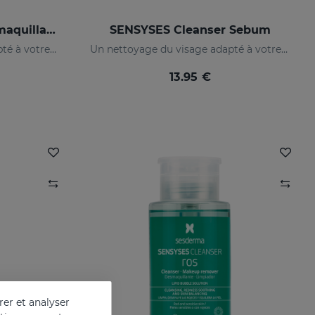
SENSYSES Cleanser Démaquillant Pour Les Yeux
SENSYSES Cleanser Sebum
Un nettoyage du visage adapté à votre peau
Un nettoyage du visage adapté à votre peau
13.95 €
er et analyser